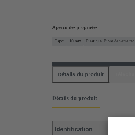
Aperçu des propriétés
Capot
10 mm
Plastique, Fibre de verre re
Détails du produit
Téléch
Détails du produit
Identification