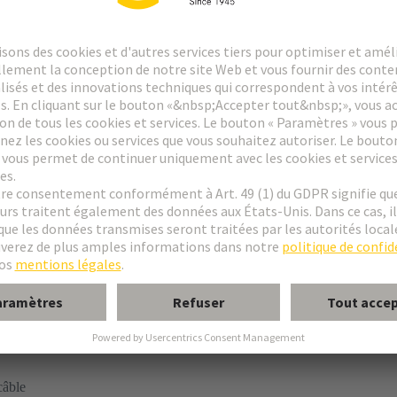
is de verrouillage
ale/latérale
câble