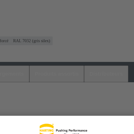
nforcé
RAL 7032 (gris silex)
argements
Produits assortis
Distributeurs