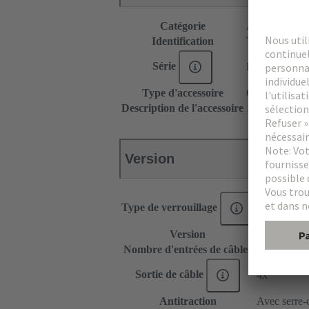
Catégorie
Accessoires
Identification
Type B
Série
DIN 41612
Type d'accessoire
Capot
Description de l'accessoire
10 mm
Version
Type de verrouillage
Leviers ou v
Version
Sortie vertic
Nombre d'entrées de câbles
4
Sortie de câble
4x
Antitraction
Avec serre-