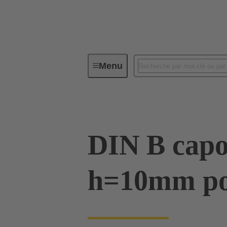
Menu
Connectivité d'Equipements
Co
DIN B capo
h=10mm po