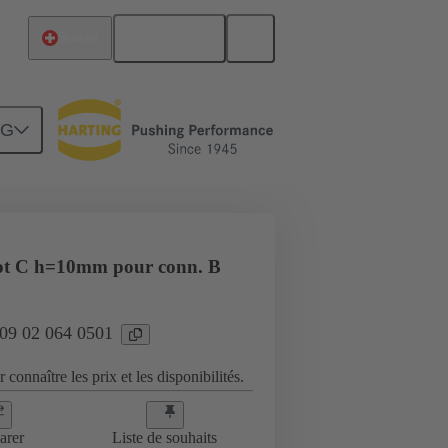
Français
Suisse
NG
duits
09 02 064 0501
ot C h=10mm pour conn. B
 09 02 064 0501
 connaître les prix et les disponibilités.
arer
Liste de souhaits