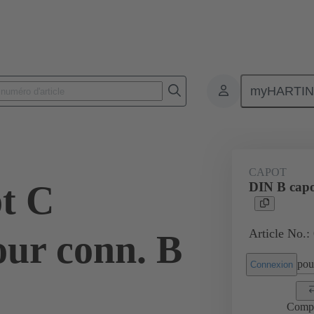
myHARTI
nnecteurs de câble et cordons
Connecteurs de puissance et signal
Pro
CAPOT
t C
DIN B cap
Article No.:
ur conn. B
pour
Connexion
Comp