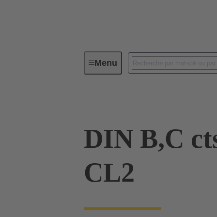
Menu
Série
Produits
09 02 000
DIN B,C ct
CL2