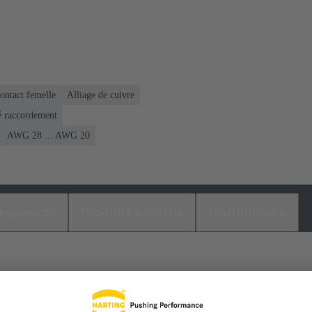
ontact femelle
Alliage de cuivre
é raccordement
AWG 28 ... AWG 20
argements
Produits assortis
Distributeurs