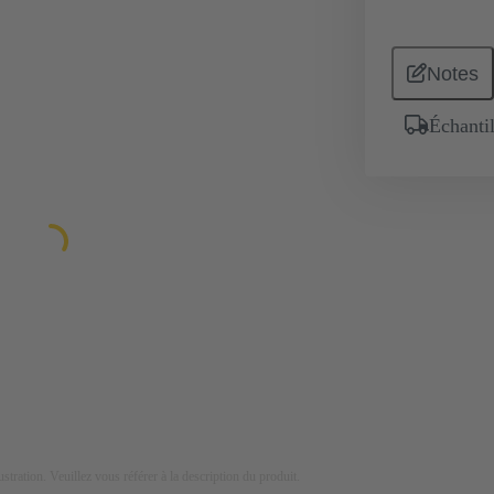
Notes
Échantil
lustration. Veuillez vous référer à la description du produit.