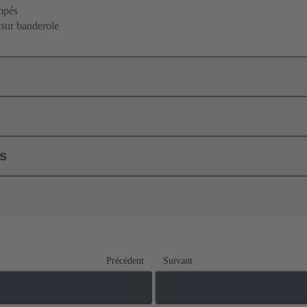
mpés
 sur banderole
ls
Précédent
Suivant