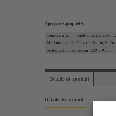
Aperçu des propriétés
Contact à sertir
Intensité nominale: ≤2 A
C
Métal noble sur Ni Côté accouplement, Ni Côt
Section de fil du conducteur: 0,09 ... 0,5 mm²
Détails du produit
Téléch
Détails du produit