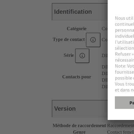
Identification
Catégorie
Contacts
Type de contact
Contact à sertir
Série
DIN 41612
DIN 41612 Typ
DIN 41612 Typ
Contacts pour
DIN 41612 Typ
DIN 41612 Typ
Version
Méthode de raccordement
Raccordement 
Genre
Contact femel