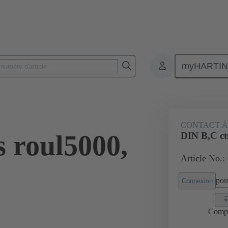
myHARTI
 6484
CONTACT À
s roul5000,
DIN B,C ct
Article No.:
pour
Connexion
Comp