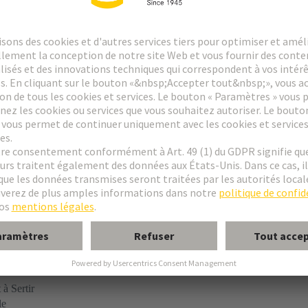
e B
e C
e 2C
e 3C
à Sertir
le