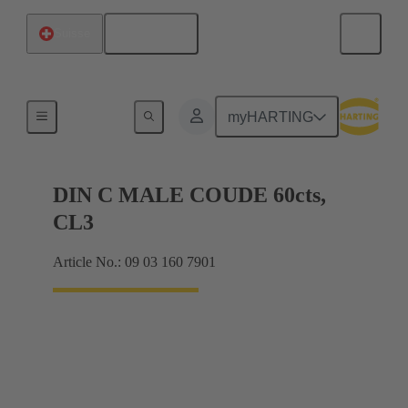
Français
Suisse
Raccordement carte mère à carte fille
myHARTING
DIN C MALE COUDE 60cts,
CL3
Article No.: 09 03 160 7901