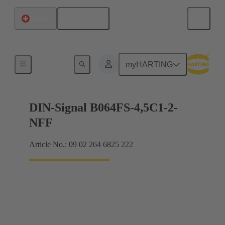
Français
Suisse
Raccordement carte mère à carte fille
myHARTING
DIN-Signal B064FS-4,5C1-2-
NFF
Article No.: 09 02 264 6825 222