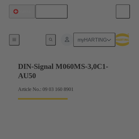
Français
Suisse
Raccordement carte mère à carte fille
myHARTING
DIN-Signal M060MS-3,0C1-
AU50
Article No.: 09 03 160 8901