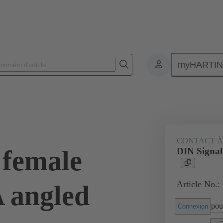
myHARTI
nnecteurs pour circuit imprimé
Connecteurs carte à carte
Produits
CONTACT À
 female
DIN Signal
Article No.:
A angled
pour
Connexion