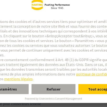
 de circuit imprimé
 M inversé
 à souder
le pour connecteurs femelle