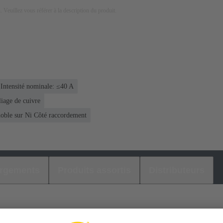
on. Veuillez vous référer à la description du produit.
Intensité nominale: ≤40 A
liage de cuivre
noble sur Ni Côté raccordement
argements
Produits assortis
Distributeurs