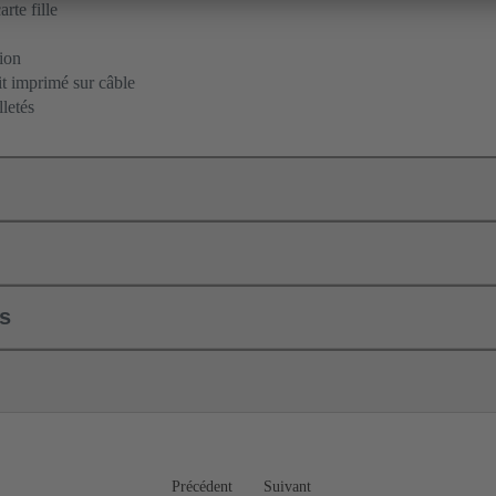
rte fille
ion
it imprimé sur câble
letés
ls
Précédent
Suivant