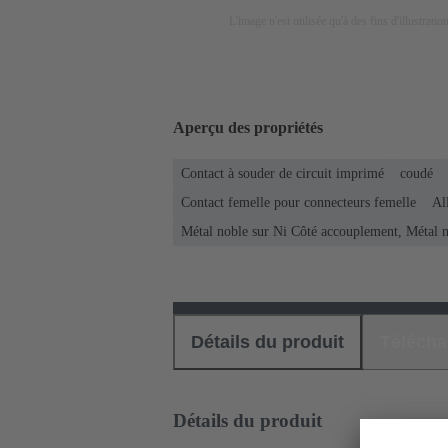
L'image n'est utilisée qu'à des fins d'illustrati
Aperçu des propriétés
Contact à souder de circuit imprimé
coudé
Contact femelle pour connecteurs femelle
Al
Métal noble sur Ni Côté accouplement, Métal 
Détails du produit
Téléch
Détails du produit