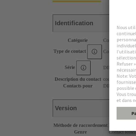
Identification
Catégorie
Contacts
Type de contact
Contact à souder
Série
DIN 41612
Description du contact
coudé
Contacts pour
DIN 41612 Type
Version
Méthode de raccordement
Raccordement
Genre
Contact femel