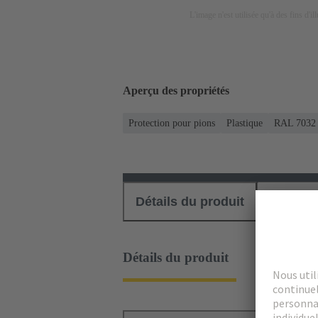
L'image n'est utilisée qu'à des fins d'il
Aperçu des propriétés
Protection pour pions
Plastique
RAL 7032 (
Détails du produit
Téléch
Détails du produit