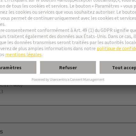
≤ CTI < 400)
3 ‌
ls