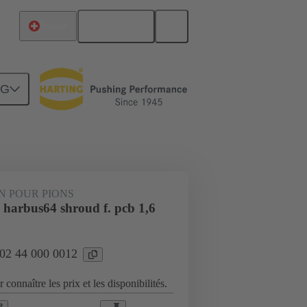
Français
Suisse
NG
Raccordement carte mère à carte fille
N POUR PIONS
 harbus64 shroud f. pcb 1,6
 02 44 000 0012
 connaître les prix et les disponibilités.