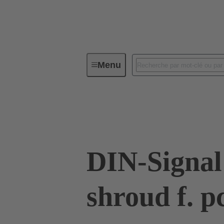
Menu
Connectivité d'Equipements
Co
02 44 000 0012
DIN-Signal
shroud f. p