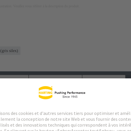
lustration. Veuillez vous référer à la description du produit.
gris silex)
argements
Produits assortis
Distributeurs