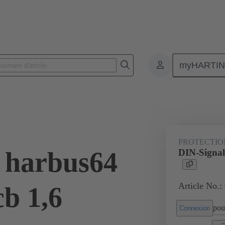
myHARTI
nnecteurs pour circuit imprimé
Connecteurs carte à carte
Produits
PROTECTIO
 harbus64
DIN-Signal
Article No.:
cb 1,6
pour
Connexion