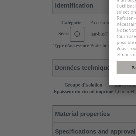
Identification
Catégorie
Accessoires
Série
har-bus® 64
Type d'accessoire
Protection pour pions
Données techniques
Groupe d'isolation
IIIa (175 
Épaisseur du circuit imprimé
‌1,6 mm ±0,
Material properties
Specifications and approva