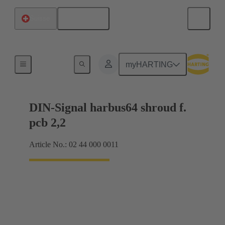
Français
Suisse
Raccordement carte mère à carte fille
myHARTING
DIN-Signal harbus64 shroud f.
pcb 2,2
Article No.: 02 44 000 0011