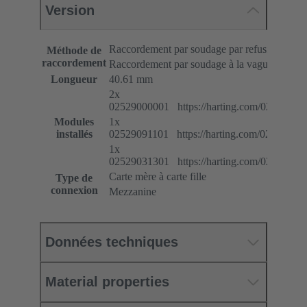
Version
Raccordement par soudage par refusion (TH
Méthode de
raccordement
Raccordement par soudage à la vague
Longueur
40.61 mm
2x
02529000001 https://harting.com/02529000
Modules
1x
installés
02529091101 https://harting.com/02529091
1x
02529031301 https://harting.com/02529031
Carte mère à carte fille
Type de
connexion
Mezzanine
Données techniques
Material properties