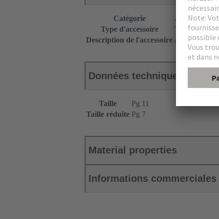
Catégorie
Accessoires
Type d'accessoire
Taille réduite
Description de l'accessoire
avec joint tori
Données techniques
Taille
Pg 11
Taille réduite
Pg 7
Material properties
Informations commerciales