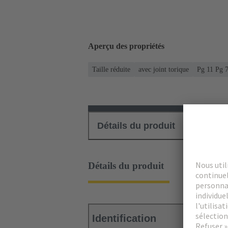
Aperçu des propriétés
Taille réduite
avec joint torique
Pg 11 Pg 
Détails du produit
Téléch
Détails du produit
Identification