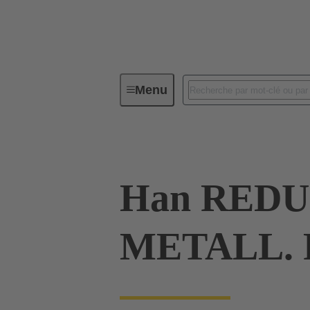
Menu
Connecteurs industriels / Han®
Han RED
METALL. 