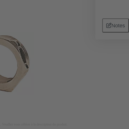
Notes
on. Veuillez vous référer à la description du produit.