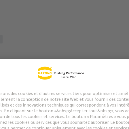
7
argements
Produits assortis
Distributeurs