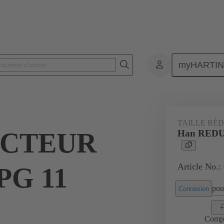
myHARTI
Connecteurs rectangulaires
Produits
Accessoires
Presse-étoup
TAILLE RÉD
UCTEUR
Han REDU
Article No.:
PG 11
pour
Connexion
Comp