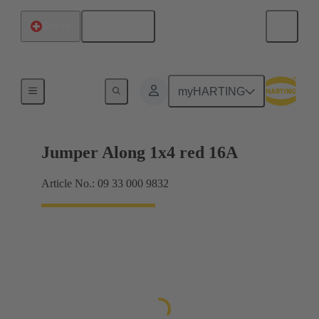
Français
Suisse
Cavaliers Han® ES à enficher
myHARTING
Jumper Along 1x4 red 16A
Article No.: 09 33 000 9832