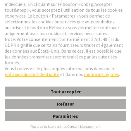
Aller à l'inscription
Social Media
Français
Suisse
© HARTING Technology Group
Paramètres des cookies
Contact
Politique de confidentialité
Conditions d'utilisation
Conditions Générales de Vente
P.E. UNIV.PG 29