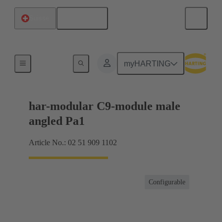
Français
Suisse
Raccordement carte mère à carte fille
myHARTING
har-modular C9-module male
angled Pa1
Article No.: 02 51 909 1102
Configurable