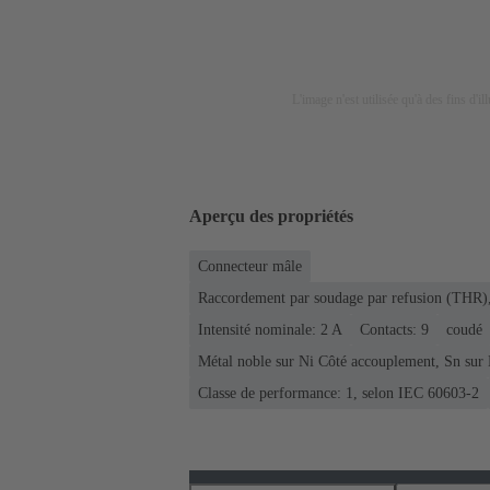
L'image n'est utilisée qu'à des fins d'il
Aperçu des propriétés
Connecteur mâle
Raccordement par soudage par refusion (THR),
Intensité nominale: ‌2 A
Contacts: 9
coudé
Métal noble sur Ni Côté accouplement, Sn sur
Classe de performance: 1, selon IEC 60603-2