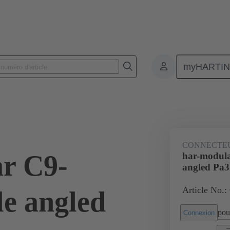
myHARTI
nnecteurs pour circuit imprimé
Connecteurs carte à carte
Produits
CONNECTE
r C9-
har-modul
angled Pa3
Article No.:
e angled
pour
Connexion