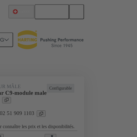
Français
Suisse
NG
Raccordement carte mère à carte fille
UR MÂLE
Configurable
ar C9-module male
 02 51 909 1103
 connaître les prix et les disponibilités.