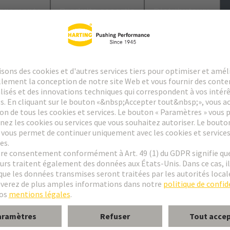
argements
Produits assortis
Distributeurs