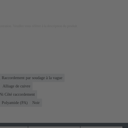
lustration. Veuillez vous référer à la description du produit.
 Raccordement par soudage à la vague
Alliage de cuivre
 Ni Côté raccordement
Polyamide (PA)
Noir