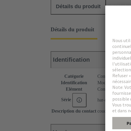
Détails du produit
Téléch
Détails du produit
Identification
Catégorie
Connecteurs
Identification
Module C9
Elément
Connecteur mâle
Série
har-modular®
Description du contact
coudé