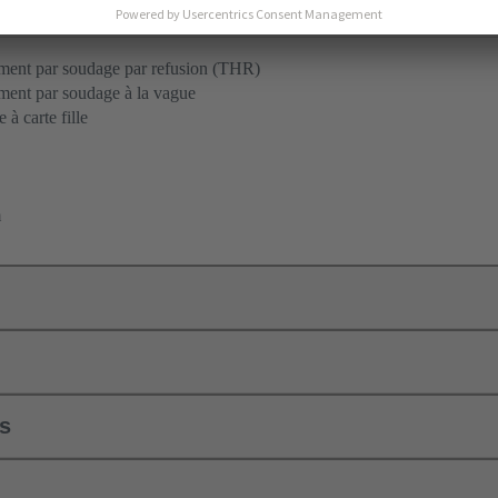
ent par soudage par refusion (THR)
ent par soudage à la vague
 à carte fille
m
ls