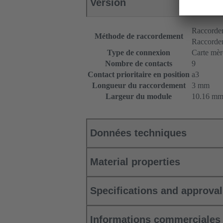
Version
Raccordem
Méthode de raccordement
Raccordem
Type de connexion
Carte mère
Nombre de contacts
9
Contact prioritaire en position
a3
Longueur du raccordement
3 mm
Largeur du module
10.16 m
Données techniques
Material properties
Specifications and approva
Informations commerciales