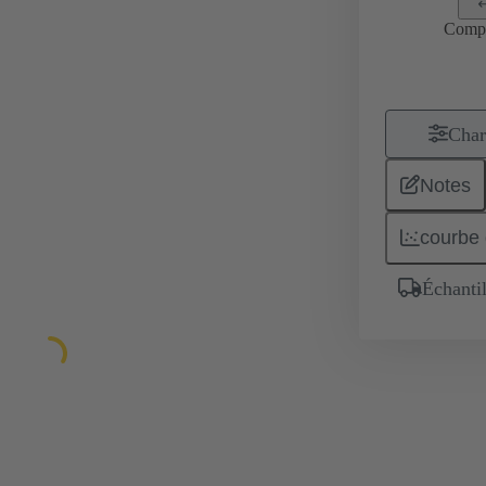
Comp
Char
Notes
courbe 
Échantil