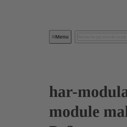
Menu
Connectivité d'Equipements
Co
02 51 909 1103
har-modula
module mal