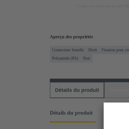
L'image n'est utilisée qu'à des fins d'il
Aperçu des propriétés
Connecteur femelle
Droit
Fixation pour ci
Polyamide (PA)
Noir
Détails du produit
Téléch
Détails du produit