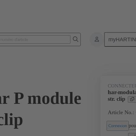
myHARTI
nnecteurs pour circuit imprimé
Connecteurs carte à carte
Produits
CONNECTE
r P module
har-modula
str. clip
Article No.:
clip
pour
Connexion