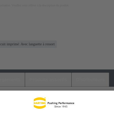
lustration. Veuillez vous référer à la description du produit.
rcuit imprimé: Avec languette à ressort
argements
Produits assortis
Distributeurs