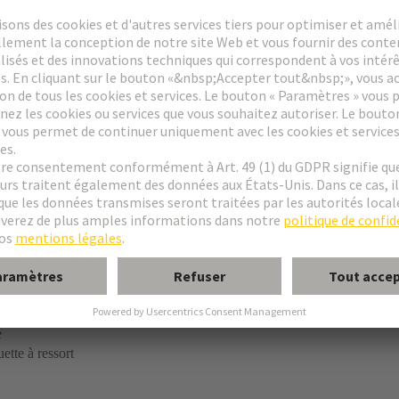
le
à carte fille
e
ette à ressort