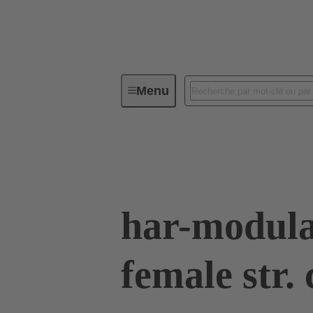
Menu
Connectivité d'Equipements
Co
02 52 900 0002
har-modula
female str. 