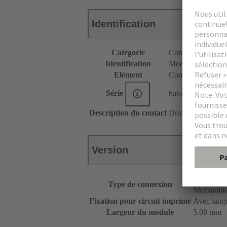
Identification
Catégorie
Connecteurs
Identification
Module P
Elément
Connecteur femel
Série
har-modular®
Description du contact
Droit
Version
Carte mère 
Type de connexion
Mezzanin
Fixation pour circuit imprimé
Avec langu
Largeur du module
5.08 mm