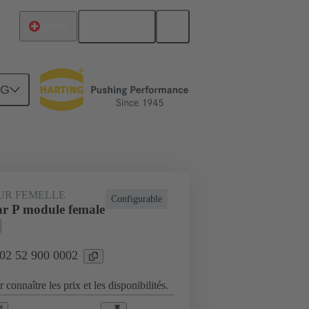
Français
Suisse
NG
Raccordement carte mère à carte fille
UR FEMELLE
Configurable
r P module female
 02 52 900 0002
 connaître les prix et les disponibilités.