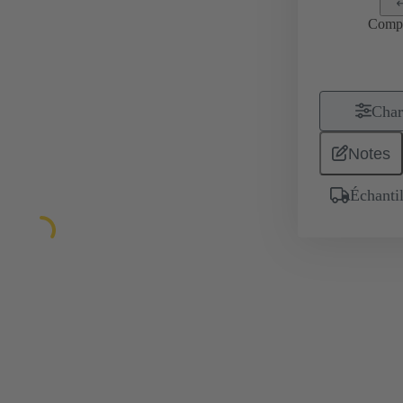
Comp
Char
Notes
Échantil