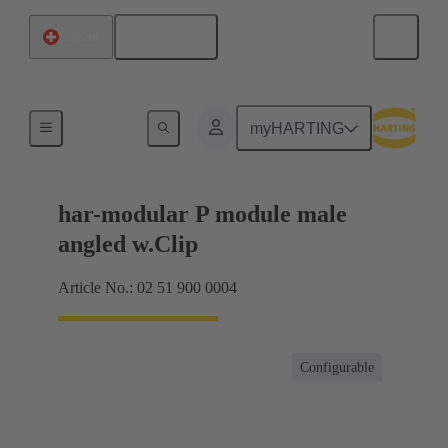
Français
Suisse
Raccordement carte mère à carte fille
myHARTING
har-modular P module male
angled w.Clip
Article No.: 02 51 900 0004
Configurable