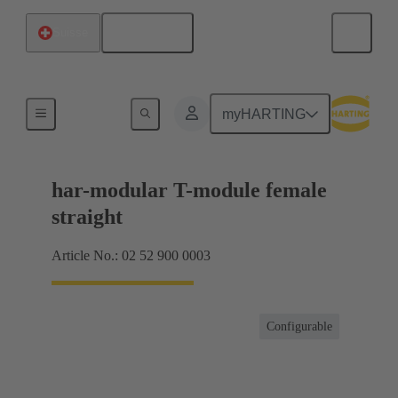
Français
Suisse
Raccordement carte mère à carte fille
myHARTING
har-modular T-module female
straight
Article No.: 02 52 900 0003
Configurable