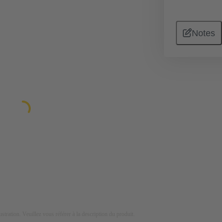
Notes
lustration. Veuillez vous référer à la description du produit.