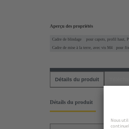
Aperçu des propriétés
Cadre de blindage
pour capots, profil haut, 
Cadre de mise à la terre, avec vis M4 pour fixa
Détails du produit
Téléch
Détails du produit