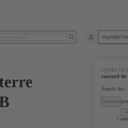
myHARTI
Connecteurs rectangulaires
Produits
Accessoires
Cadres de bli
CADRE DE 
terre
raccord de 
Article No.:
6B
pour
Connexion
Comp