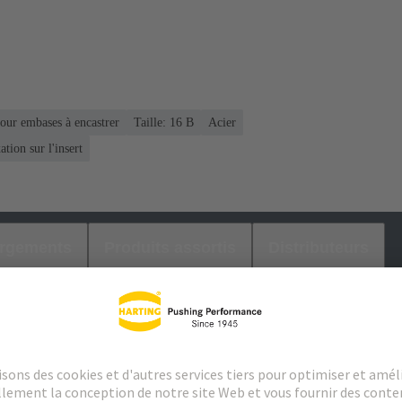
Pour embases à encastrer
Taille: 16 B
Acier
tion sur l'insert
argements
Produits assortis
Distributeurs