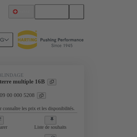
Français
Suisse
NG
ndage, cadres de fixation
09 00 000 5208
BLINDAGE
terre multiple 16B
 09 00 000 5208
 connaître les prix et les disponibilités.
arer
Liste de souhaits