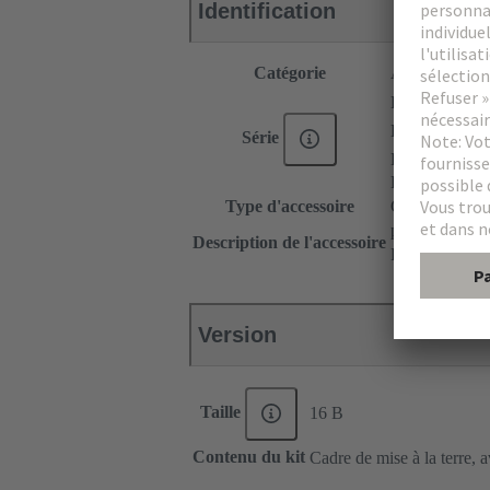
Identification
Catégorie
Accessoires
®
Han E
®
Han
EE
Série
®
Han DD
Han-Snap®
Type d'accessoire
Cadre de blin
pour capots, p
Description de l'accessoire
Pour embases 
Version
Taille
16 B
Contenu du kit
Cadre de mise à la terre, 