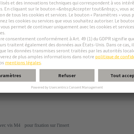
dage
rofil haut
à encastrer
avec vis M4 pour fixation sur l'insert