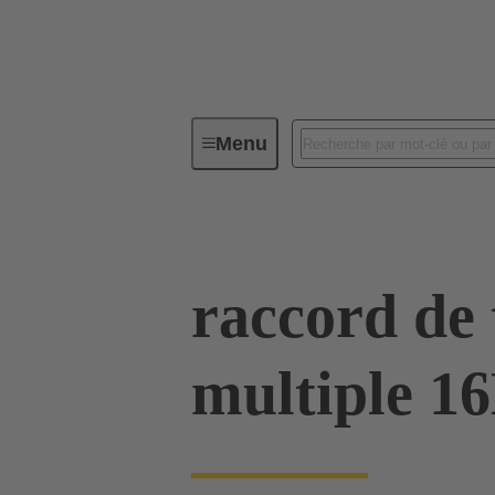
Menu
Connecteurs industriels / Han®
raccord de 
multiple 1