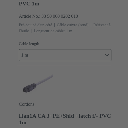
PVC 1m
Article No.: 33 50 060 0202 010
Pré-équipé d'un côté
Câble cuivre (rond)
Résistant à
l'huile
Longueur de câble: 1 m
Cable length
1 m
Cordons
Han1A CA 3+PE+Shld +latch f/- PVC
1m