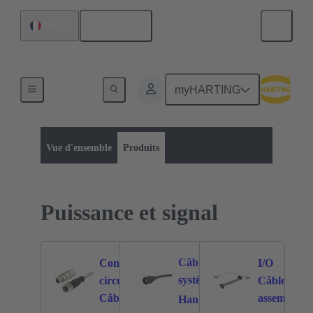
Français
France
myHARTING
Catégorie de produit :
Puissance et signal
Puissance et signal
Vue d'ensemble
Produits
Puissance et signal
Câble
Connecteurs
I/O
système
circulaires
Câbles
772
173
®
Câbles
assemblés
Han