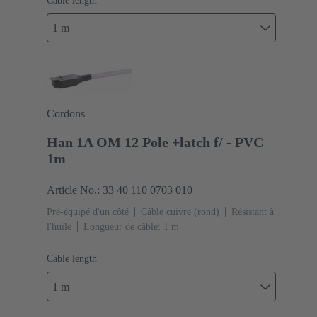
Cable length
1 m
Cordons
Han 1A OM 12 Pole +latch f/ - PVC
1m
Article No.: 33 40 110 0703 010
Pré-équipé d'un côté
Câble cuivre (rond)
Résistant à
l'huile
Longueur de câble: 1 m
Cable length
1 m