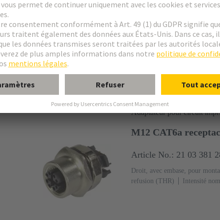
M12-PCB-THT-2PC
Article No.: 21 03 381 
coudé, Pour montage arrière
vague
Intensité nominale: ‌4 
Ni Côté accouplement
Codag
Adaptateur pour circuit imp
M12 CAT6a receptacl
Article No.: 21 03 381 
Droit, avec embase, pour monta
refusion (THR)
Intensité nom
cuivre
Au sur Ni Côté accou
cristaux liquides (LCP)