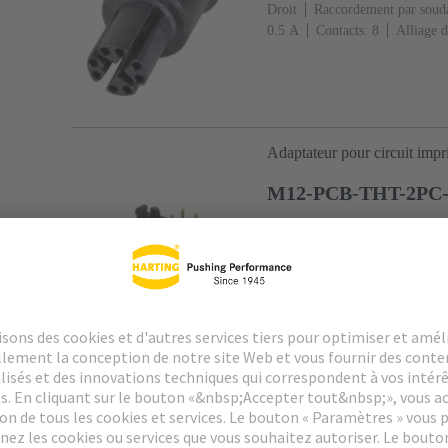
Droit
Raccordement par soud
‌0.5 A
Contacts: 8
Alliage d
accouplement
Codage: Codag
Adaptateur pour circuit imp
M12-PCB-THT-2PC
Article No.: 21 03 321 
coudé, Pour montage arrière
vague
Intensité nominale: ‌4 
Ni Côté accouplement
Codag
Adaptateur pour circuit imp