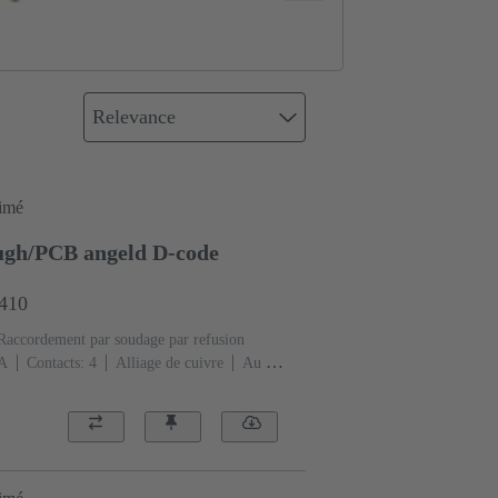
Relevance
rimé
ugh/PCB angeld D-code
4410
Raccordement par soudage par refusion
 A
Contacts: 4
Alliage de cuivre
Au sur
e: Codage D
Polymère à cristaux liquides