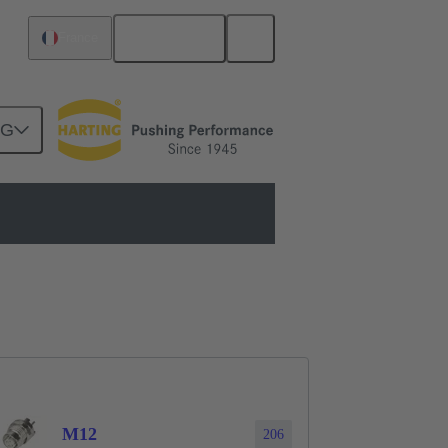
Français
France
NG
mé
M12
206