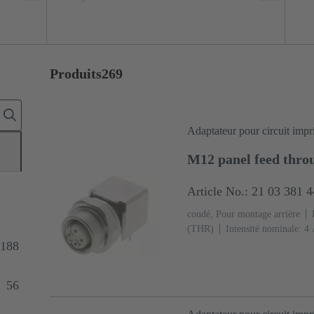
Produits
269
Adaptateur pour circuit imp
M12 panel feed thro
Article No.: 21 03 381 
coudé, Pour montage arrière
(THR)
Intensité nominale: ‌4
Ni Côté accouplement
Codag
188
(LCP)
56