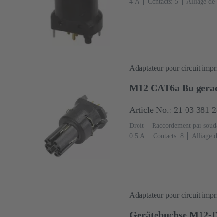
‌4 A
Contacts: 5
Alliage de 
accouplement
Codage: Codag
Adaptateur pour circuit imp
M12 CAT6a Bu gera
Article No.: 21 03 381 
Droit
Raccordement par soud
‌0.5 A
Contacts: 8
Alliage d
accouplement
Codage: Codag
Adaptateur pour circuit imp
Gerätebuchse M12-D