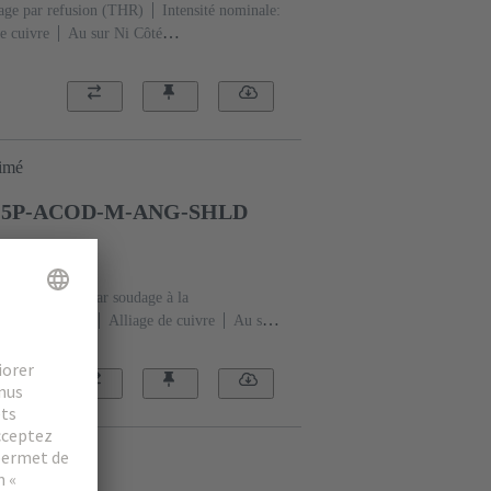
age par refusion (THR)
Intensité nominale:
e cuivre
Au sur Ni Côté
e X
Polymère à cristaux liquides (LCP)
rimé
-5P-ACOD-M-ANG-SHLD
3501
Raccordement par soudage à la
A
Contacts: 5
Alliage de cuivre
Au sur
e: Codage A
Polyamide (PA)
rimé