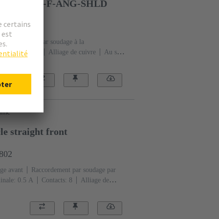
-4P-DCOD-F-ANG-SHLD
4440
Raccordement par soudage à la
A
Contacts: 4
Alliage de cuivre
Au sur
e: Codage D
Polyamide (PA)
rimé
e straight front
2802
ge avant
Raccordement par soudage par
inale: ‌0.5 A
Contacts: 8
Alliage de
plement
Codage: Codage X
Polymère à