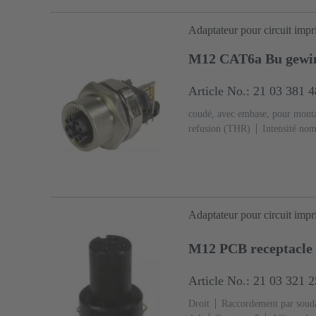
Adaptateur pour circuit imp
M12 CAT6a Bu gew
Article No.: 21 03 381 
coudé, avec embase, pour mont
refusion (THR)
Intensité nom
cuivre
Au sur Ni Côté accou
cristaux liquides (LCP)
Adaptateur pour circuit imp
M12 PCB receptacle 
Article No.: 21 03 321 
Droit
Raccordement par soud