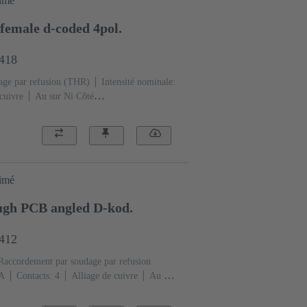
rimé
female d-coded 4pol.
2418
age par refusion (THR)
Intensité nominale:
cuivre
Au sur Ni Côté
e D
Polymère à cristaux liquides (LCP)
rimé
ugh PCB angled D-kod.
4412
Raccordement par soudage par refusion
 A
Contacts: 4
Alliage de cuivre
Au sur
e: Codage D
Polymère à cristaux liquides