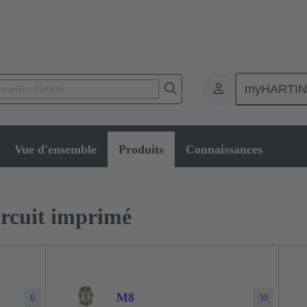
myHARTI
eurs circulaires métriques
Produits
Connecteurs pour circuit impri
Vue d'ensemble
Produits
Connaissances
ircuit imprimé
M8
6
30