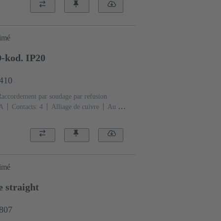
rimé
-kod. IP20
6410
Raccordement par soudage par refusion
 A
Contacts: 4
Alliage de cuivre
Au sur
e: Codage D
Polyamide (PA)
rimé
 straight
2807