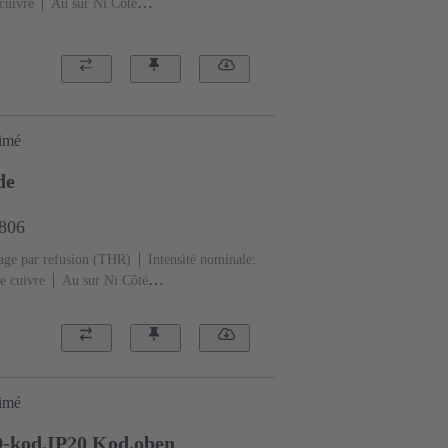
cuivre
Au sur Ni Côté
e A
Polymère à cristaux liquides (LCP)
rimé
de
2806
age par refusion (THR)
Intensité nominale:
e cuivre
Au sur Ni Côté
e X
Polymère à cristaux liquides (LCP)
rimé
-kod.IP20 Kod.oben