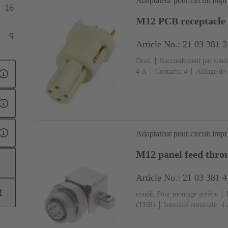
Adaptateur pour circuit imp
16
M12 PCB receptacle 
9
Article No.: 21 03 381 
Droit
Raccordement par soud
‌4 A
Contacts: 4
Alliage de 
accouplement
Codage: Codag
Adaptateur pour circuit imp
M12 panel feed thro
Article No.: 21 03 381 
t
coudé, Pour montage arrière
(THR)
Intensité nominale: ‌4
Ni Côté accouplement
Codag
(LCP)