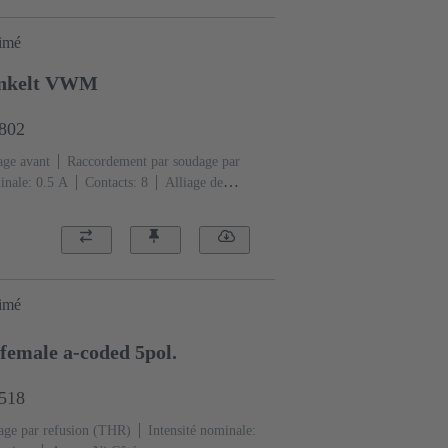
rimé
inkelt VWM
4802
age avant
Raccordement par soudage par
inale: ‌0.5 A
Contacts: 8
Alliage de
plement
Codage: Codage X
Polymère à
rimé
female a-coded 5pol.
2518
age par refusion (THR)
Intensité nominale: