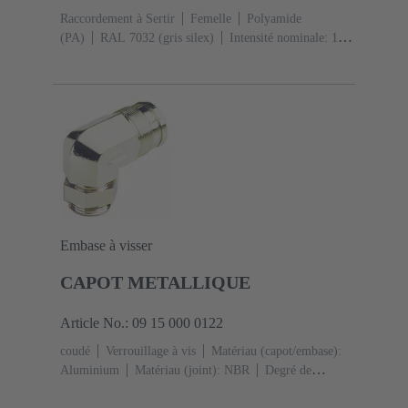
Raccordement à Sertir
Femelle
Polyamide
(PA)
RAL 7032 (gris silex)
Intensité nominale: ‌10
A
Contacts: 7
Embase à visser
CAPOT METALLIQUE
Article No.: 09 15 000 0122
coudé
Verrouillage à vis
Matériau (capot/embase):
Aluminium
Matériau (joint): NBR
Degré de
protection: IP65