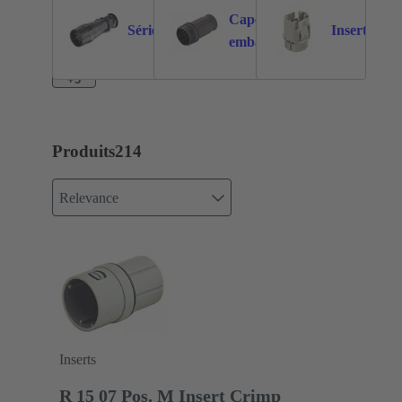
Capots /
Série
Inserts
147
59
32
embases
+3
Produits
214
Relevance
Inserts
R 15 07 Pos. M Insert Crimp