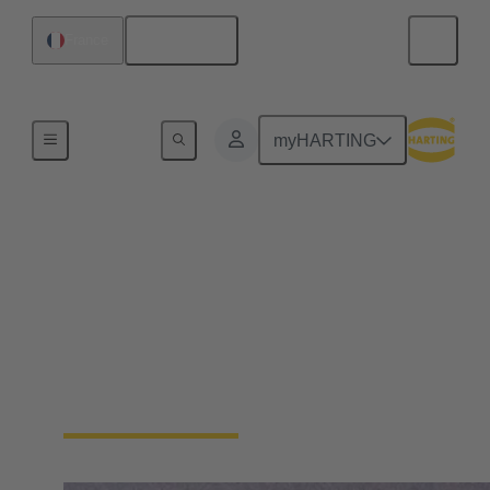
Français
France
Accueil
myHARTING
Connectivité
d'Equipements
Plus petite, plus rapide et robuste à la fois : notre
technologie modulaire de connectivité des appareils
répond aux exigences les plus strictes et est
absolument fiable.