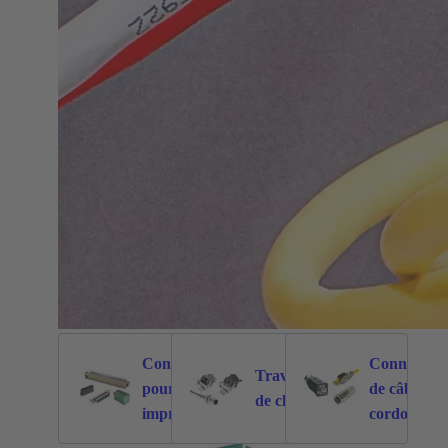
Connecteurs
Connecteur
Traversées
pour circuit
de câble et
7125
517
de cloison
imprimé
cordons