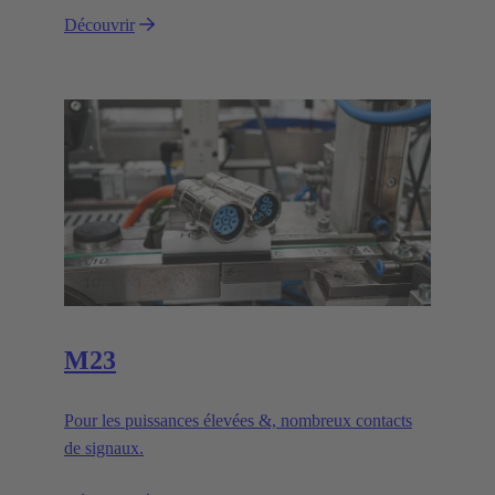
Découvrir
M23
Pour les puissances élevées &, nombreux contacts
de signaux.