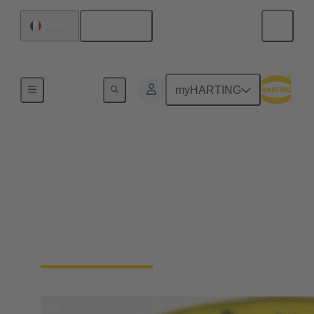
Français
France
Connectivité d'Equipements
myHARTING
Connecteurs de câbles
et assemblages de câbles
Robustesse maximale, blindage contre les
interférences électromagnétiques, protection IP,
facilité de connexion et sécurité d'utilisation.