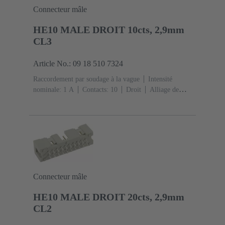
Connecteur mâle
HE10 MALE DROIT 10cts, 2,9mm
CL3
Article No.: 09 18 510 7324
Raccordement par soudage à la vague
Intensité
nominale: ‌1 A
Contacts: 10
Droit
Alliage de
cuivre
Métal noble sur Ni Côté accouplement, Sn sur
Ni Côté raccordement
Classe de performance: 3, selon
IEC 60603-13
Résine thermoplastique (PBT)
Gris
Connecteur mâle
HE10 MALE DROIT 20cts, 2,9mm
CL2