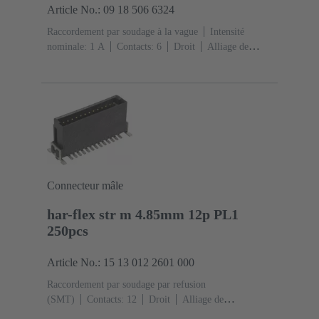
Article No.: 09 18 506 6324
Raccordement par soudage à la vague
Intensité
nominale: ‌1 A
Contacts: 6
Droit
Alliage de
cuivre
Métal noble sur Ni Côté accouplement, Sn sur
Ni Côté raccordement
Classe de performance: 2, selon
IEC 60603-13
Résine thermoplastique (PBT)
Gris
Connecteur mâle
har-flex str m 4.85mm 12p PL1
250pcs
Article No.: 15 13 012 2601 000
Raccordement par soudage par refusion
(SMT)
Contacts: 12
Droit
Alliage de
cuivre
Métal noble sur Ni Côté accouplement, Sn sur