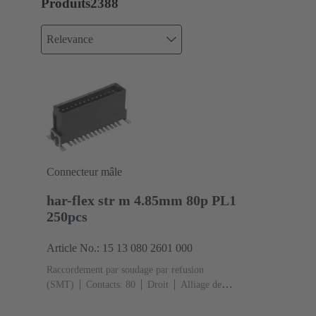
Produits
2388
Relevance
Connecteur mâle
har-flex str m 4.85mm 80p PL1
250pcs
Article No.: 15 13 080 2601 000
Raccordement par soudage par refusion
(SMT)
Contacts: 80
Droit
Alliage de
cuivre
Métal noble sur Ni Côté accouplement, Sn sur
Ni Côté raccordement
Classe de performance: