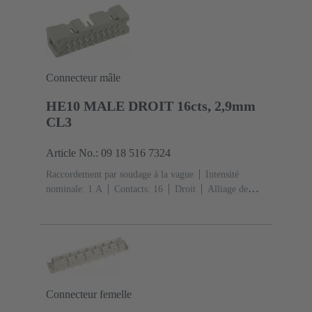
IEC 60603-2
Codage: Codage par l'isolant, Codage
D20
Fixation pour circuit imprimé: Avec bride de
fixation
Résine thermoplastique, remplie de fibre de
verre
RAL 7032 (gris silex)
Connecteur mâle
HE10 MALE DROIT 16cts, 2,9mm
CL3
Article No.: 09 18 516 7324
Raccordement par soudage à la vague
Intensité
nominale: ‌1 A
Contacts: 16
Droit
Alliage de
cuivre
Métal noble sur Ni Côté accouplement, Sn sur
Ni Côté raccordement
Classe de performance: 3, selon
IEC 60603-13
Résine thermoplastique (PBT)
Gris
Connecteur femelle