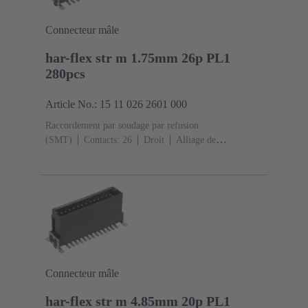
Connecteur mâle
har-flex str m 1.75mm 26p PL1
280pcs
Article No.: 15 11 026 2601 000
Raccordement par soudage par refusion
(SMT)
Contacts: 26
Droit
Alliage de
cuivre
Métal noble sur Ni Côté accouplement, Sn sur
Ni Côté raccordement
Classe de performance:
1
Polymère à cristaux liquides (LCP)
Connecteur mâle
har-flex str m 4.85mm 20p PL1