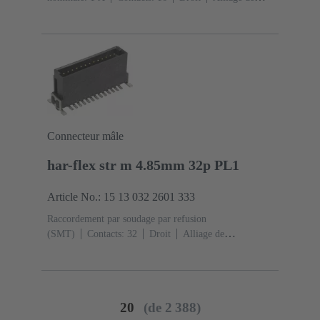
cuivre
Métal noble sur Ni Côté accouplement, Sn sur
Ni Côté raccordement
Classe de performance: 2, selon
IEC 60603-13
Résine thermoplastique (PBT)
Gris
Connecteur mâle
har-flex str m 4.85mm 32p PL1
Article No.: 15 13 032 2601 333
Raccordement par soudage par refusion
(SMT)
Contacts: 32
Droit
Alliage de
cuivre
Métal noble sur Ni Côté accouplement, Sn sur
Ni Côté raccordement
Classe de performance:
1
Polymère à cristaux liquides (LCP)
20
(de 2 388)