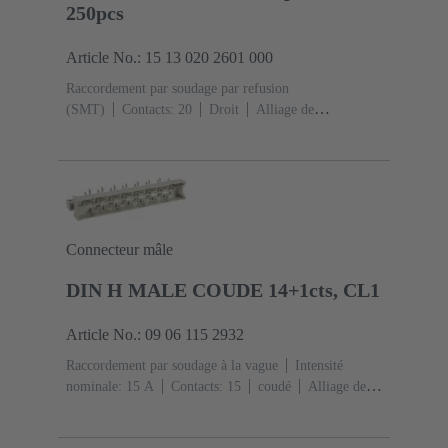
250pcs
Article No.: 15 13 020 2601 000
Raccordement par soudage par refusion
(SMT)
Contacts: 20
Droit
Alliage de
cuivre
Métal noble sur Ni Côté accouplement, Sn sur
Ni Côté raccordement
Classe de performance:
1
Polymère à cristaux liquides (LCP)
Connecteur mâle
DIN H MALE COUDE 14+1cts, CL1
Article No.: 09 06 115 2932
Raccordement par soudage à la vague
Intensité
nominale: ‌15 A
Contacts: 15
coudé
Alliage de
cuivre
Ag sur Ni Côté accouplement, Sn sur Ag sur Ni
Côté raccordement
Classe de performance: 1, selon