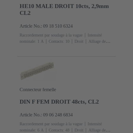
HE10 MALE DROIT 10cts, 2,9mm
CL2
Article No.: 09 18 510 6324
Raccordement par soudage à la vague
Intensité
nominale: ‌1 A
Contacts: 10
Droit
Alliage de
cuivre
Métal noble sur Ni Côté accouplement, Sn sur
Ni Côté raccordement
Classe de performance: 2, selon
IEC 60603-13
Résine thermoplastique (PBT)
Gris
Connecteur femelle
DIN F FEM DROIT 48cts, CL2
Article No.: 09 06 248 6834
Raccordement par soudage à la vague
Intensité
nominale: ‌6 A
Contacts: 48
Droit
Alliage de