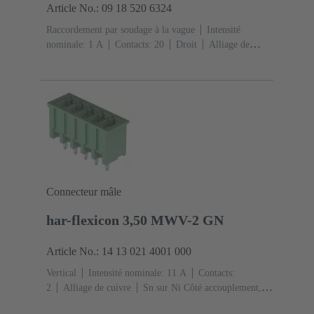
Article No.: 09 18 520 6324
Raccordement par soudage à la vague
Intensité
nominale: ‌1 A
Contacts: 20
Droit
Alliage de
cuivre
Métal noble sur Ni Côté accouplement, Sn sur
Ni Côté raccordement
Classe de performance: 2, selon
IEC 60603-13
Résine thermoplastique (PBT)
Gris
Connecteur mâle
har-flexicon 3,50 MWV-2 GN
Article No.: 14 13 021 4001 000
Vertical
Intensité nominale: ‌11 A
Contacts:
2
Alliage de cuivre
Sn sur Ni Côté accouplement,
Sn sur Ni Côté raccordement
Codage: Merci de bien