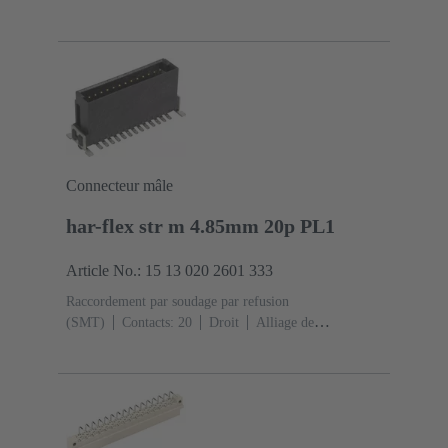
cuivre
Métal noble sur Ni Côté accouplement, Sn sur
Ni Côté raccordement
Classe de performance: 2, selon
IEC 60603-2
Codage: Codage des trous, Codage avec
perte de contacts, Codage par l'isolant
Fixation pour
circuit imprimé: Avec bride de fixation
Résine
thermoplastique, remplie de fibre de verre
RAL 7032
(gris silex)
Connecteur mâle
har-flex str m 4.85mm 20p PL1
Article No.: 15 13 020 2601 333
Raccordement par soudage par refusion
(SMT)
Contacts: 20
Droit
Alliage de
cuivre
Métal noble sur Ni Côté accouplement, Sn sur
Ni Côté raccordement
Classe de performance:
1
Polymère à cristaux liquides (LCP)