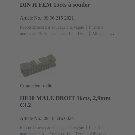
DIN H FEM 15cts à souder
Article No.: 09 06 215 2821
Raccordement par soudage à la vague
Intensité
nominale: ‌15 A
Contacts: 15
Droit
Alliage de
cuivre
Plaqué argent Côté accouplement, Sn sur Ni
Côté raccordement
Classe de performance: 1, selon
IEC 60603-2
Codage: Codage par l'isolant, Codage
D20
Fixation pour circuit imprimé: Avec bride de
fixation
Résine thermoplastique, remplie de fibre de
verre
RAL 7032 (gris silex)
Connecteur mâle
HE10 MALE DROIT 16cts, 2,9mm
CL2
Article No.: 09 18 516 6324
Raccordement par soudage à la vague
Intensité
nominale: ‌1 A
Contacts: 16
Droit
Alliage de