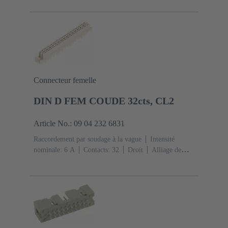
Ni Côté raccordement
Classe de performance:
1
Polymère à cristaux liquides (LCP)
Connecteur femelle
DIN D FEM COUDE 32cts, CL2
Article No.: 09 04 232 6831
Raccordement par soudage à la vague
Intensité
nominale: ‌6 A
Contacts: 32
Droit
Alliage de
cuivre
Métal noble sur Ni Côté accouplement, Sn sur
Ni Côté raccordement
Classe de performance: 2, selon
IEC 60603-2
Codage: Codage des trous, Codage avec
perte de contacts
Fixation pour circuit imprimé: Avec
bride de fixation
Résine thermoplastique, remplie de
fibre de verre
RAL 7032 (gris silex)