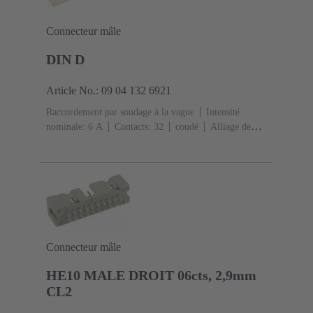
Connecteur mâle
DIN D
Article No.: 09 04 132 6921
Raccordement par soudage à la vague
Intensité
nominale: ‌6 A
Contacts: 32
coudé
Alliage de
cuivre
Métal noble sur Ni Côté accouplement, Sn sur
Ni Côté raccordement
Classe de performance: 2, selon
IEC 60603-2
Codage: Codage des trous, Codage avec
perte de contacts, Codage latéral
Fixation pour circuit
imprimé: Avec bride de fixation
Résine
thermoplastique, remplie de fibre de verre
RAL 7032
(gris silex)
Connecteur mâle
HE10 MALE DROIT 06cts, 2,9mm
CL2