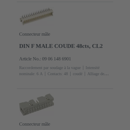
1
Polymère à cristaux liquides (LCP)
Connecteur mâle
DIN F MALE COUDE 48cts, CL2
Article No.: 09 06 148 6901
Raccordement par soudage à la vague
Intensité
nominale: ‌6 A
Contacts: 48
coudé
Alliage de
cuivre
Métal noble sur Ni Côté accouplement, Sn sur
Ni Côté raccordement
Classe de performance: 2, selon
IEC 60603-2
Codage: Codage des trous, Codage par
l'isolant, Codage avec perte de contacts, Codage
D20
Fixation pour circuit imprimé: Avec bride de
fixation
Résine thermoplastique, remplie de fibre de
verre
RAL 7032 (gris silex)
Connecteur mâle