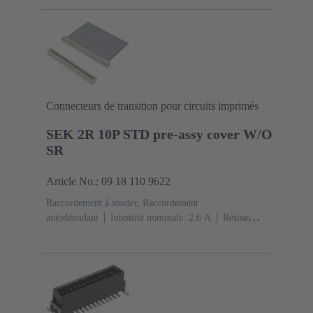
vouloir commander les pions de codage
séparément.
Polyamide (PA)
Vert
Connecteurs de transition pour circuits imprimés
SEK 2R 10P STD pre-assy cover W/O
SR
Article No.: 09 18 110 9622
Raccordement à souder, Raccordement
autodénudant
Intensité nominale: ‌2.6 A
Résine
thermoplastique (PBT)
Gris
Contacts: 10
Alliage
de cuivre
Sn sur Ni Côté accouplement, Sn sur Ni
Côté raccordement