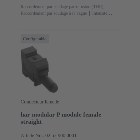
Raccordement par soudage par refusion (THR),
Raccordement par soudage à la vague
Intensité
nominale: ‌1 A
Contacts: 20
Droit
Alliage de
cuivre
Sn sur Ni Côté raccordement, Au sur Pd/Ni
Côté accouplement
Classe de performance:
Configurable
2
Polymère à cristaux liquides (LCP)
Noir
Connecteur femelle
har-modular P module female
straight
Article No.: 02 52 900 0001