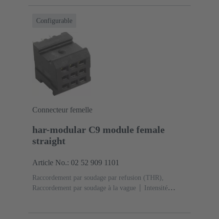
cuivre
Plaqué argent Côté accouplement, Sn sur Ni
Côté raccordement
Classe de performance: 1, selon
Configurable
IEC 60603-2
Polyamide (PA)
Noir
Connecteur femelle
har-modular C9 module female
straight
Article No.: 02 52 909 1101
Raccordement par soudage par refusion (THR),
Raccordement par soudage à la vague
Intensité
nominale: ‌2 A
Contacts: 9
Droit
Alliage de
cuivre
Métal noble sur Ni Côté accouplement, Sn sur
Ni Côté raccordement
Classe de performance: 1, selon