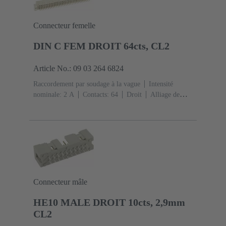
Connecteur femelle
DIN C FEM DROIT 64cts, CL2
Article No.: 09 03 264 6824
Raccordement par soudage à la vague
Intensité
nominale: ‌2 A
Contacts: 64
Droit
Alliage de
cuivre
Métal noble sur Ni Côté accouplement, Sn sur
Ni Côté raccordement
Classe de performance: 2, selon
IEC 60603-2
Codage: Codage avec perte de
contacts
Fixation pour circuit imprimé: Avec bride de
fixation
Résine thermoplastique, remplie de fibre de
verre
RAL 7032 (gris silex)
Connecteur mâle
HE10 MALE DROIT 10cts, 2,9mm
CL2