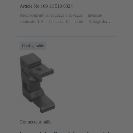
Article No.: 09 18 510 6324
Raccordement par soudage à la vague
Intensité
nominale: ‌1 A
Contacts: 10
Droit
Alliage de
cuivre
Métal noble sur Ni Côté accouplement, Sn sur
Ni Côté raccordement
Classe de performance: 2, selon
IEC 60603-13
Résine thermoplastique (PBT)
Gris
Configurable
Connecteur mâle