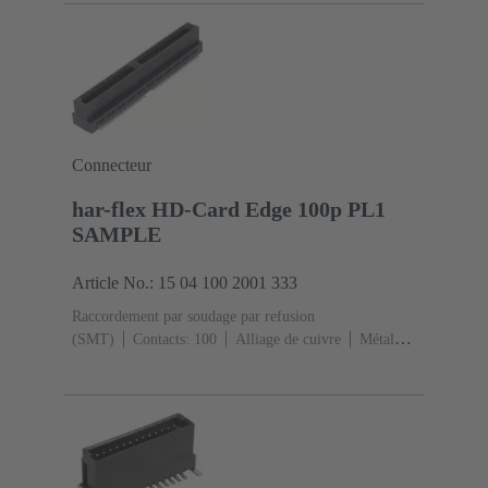
Côté accouplement
Classe de performance:
2
Polymère à cristaux liquides (LCP)
Noir
Connecteur
har-flex HD-Card Edge 100p PL1
SAMPLE
Article No.: 15 04 100 2001 333
Raccordement par soudage par refusion
(SMT)
Contacts: 100
Alliage de cuivre
Métal
noble sur Ni Côté accouplement, Sn sur Ni Côté
raccordement
Classe de performance: 1
Polymère à
cristaux liquides (LCP)
Noir