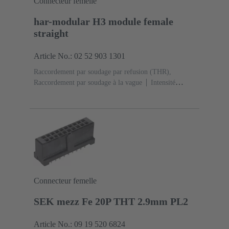
Connecteur femelle
har-modular H3 module female
straight
Article No.: 02 52 903 1301
Raccordement par soudage par refusion (THR),
Raccordement par soudage à la vague
Intensité
nominale: ‌15 A
Contacts: 3
Droit
Alliage de
cuivre
Plaqué argent Côté accouplement, Sn sur Ni
Côté raccordement
Classe de performance: 1, selon
IEC 60603-2
Polyamide (PA)
Noir
Connecteur femelle
SEK mezz Fe 20P THT 2.9mm PL2
Article No.: 09 19 520 6824