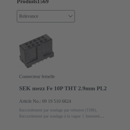
Produits
1569
Relevance
Connecteur femelle
SEK mezz Fe 10P THT 2.9mm PL2
Article No.: 09 19 510 6824
Raccordement par soudage par refusion (THR),
Raccordement par soudage à la vague
Intensité
nominale: ‌1 A
Contacts: 10
Droit
Alliage de
cuivre
Sn sur Ni Côté raccordement, Au sur Pd/Ni