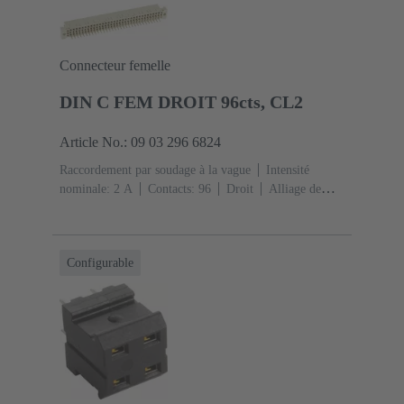
IEC 60603-2
Polyamide (PA)
Noir
Connecteur femelle
DIN C FEM DROIT 96cts, CL2
Article No.: 09 03 296 6824
Raccordement par soudage à la vague
Intensité
nominale: ‌2 A
Contacts: 96
Droit
Alliage de
cuivre
Métal noble sur Ni Côté accouplement, Sn sur
Ni Côté raccordement
Classe de performance: 2, selon
IEC 60603-2
Codage: Codage avec perte de
Configurable
contacts
Fixation pour circuit imprimé: Avec bride de
fixation
Résine thermoplastique, remplie de fibre de
verre
RAL 7032 (gris silex)