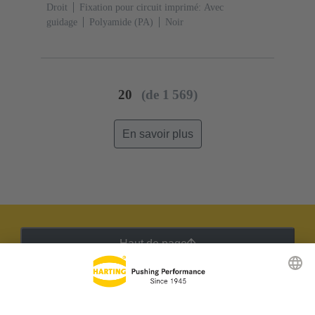
Droit
Fixation pour circuit imprimé: Avec
guidage
Polyamide (PA)
Noir
20
(de 1 569)
En savoir plus
Haut de page
Lettre d'information HARTING