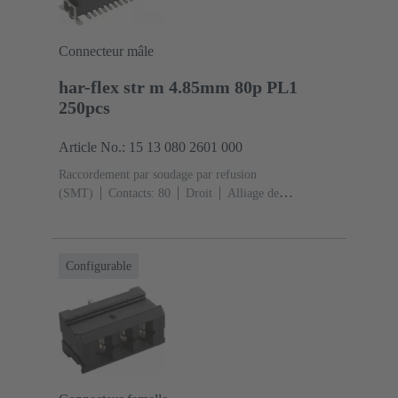
Connecteur mâle
har-flex str m 4.85mm 80p PL1
250pcs
Article No.: 15 13 080 2601 000
Raccordement par soudage par refusion
(SMT)
Contacts: 80
Droit
Alliage de
cuivre
Métal noble sur Ni Côté accouplement, Sn sur
Ni Côté raccordement
Classe de performance:
1
Polymère à cristaux liquides (LCP)
Configurable