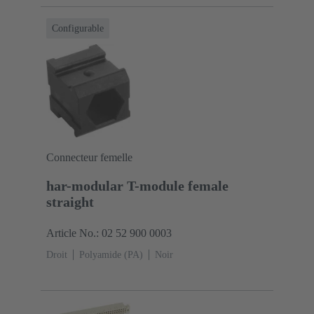
cuivre
Sn sur Ni Côté raccordement, Au sur Pd/Ni
Côté accouplement
Classe de performance:
Configurable
2
Polymère à cristaux liquides (LCP)
Noir
Connecteur femelle
har-modular T-module female
straight
Article No.: 02 52 900 0003
Droit
Polyamide (PA)
Noir