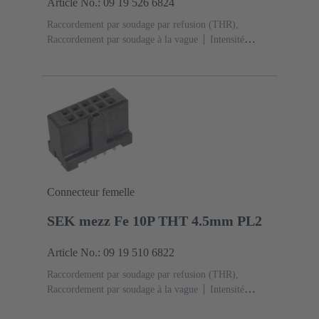
Article No.: 09 19 526 6824
Raccordement par soudage par refusion (THR),
Raccordement par soudage à la vague
Intensité
nominale: ‌1 A
Contacts: 26
Droit
Alliage de
cuivre
Sn sur Ni Côté raccordement, Au sur Pd/Ni
Côté accouplement
Classe de performance:
2
Polymère à cristaux liquides (LCP)
Noir
Connecteur femelle
SEK mezz Fe 10P THT 4.5mm PL2
Article No.: 09 19 510 6822
Raccordement par soudage par refusion (THR),
Raccordement par soudage à la vague
Intensité
nominale: ‌1 A
Contacts: 10
Droit
Alliage de