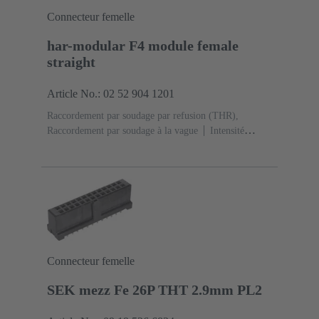
Connecteur femelle
har-modular F4 module female
straight
Article No.: 02 52 904 1201
Raccordement par soudage par refusion (THR),
Raccordement par soudage à la vague
Intensité
nominale: ‌6 A
Contacts: 4
Droit
Alliage de
cuivre
Métal noble sur Ni Côté accouplement, Sn sur
Ni Côté raccordement
Classe de performance: 1, selon
IEC 60603-2
Polyamide (PA)
Noir
Connecteur femelle
SEK mezz Fe 26P THT 2.9mm PL2