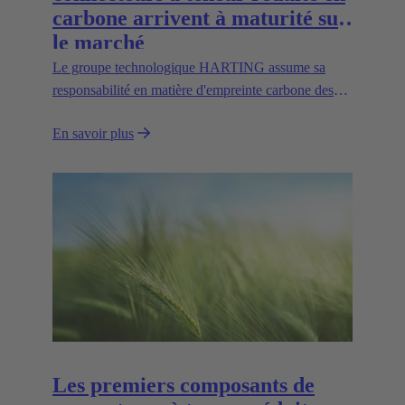
carbone arrivent à maturité sur
le marché
Le groupe technologique HARTING assume sa
responsabilité en matière d'empreinte carbone des
connecteurs et présente ainsi les premiers inserts de
En savoir plus
contact à réduction de CO2 de la série GreenLine au
salon de Hanovre 2024. Le bilan carbone est obtenu
principalement en remplaçant les matières premières
minérales par le connecteurs avec biopolymères
HARTING a été le premier fabricant à produire la
série Han® E dans les tailles 6B à 24B.
Les premiers composants de