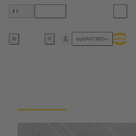
Français
France
Accueil
myHARTING
Jumeau numérique
En savoir plus sur les jumeaux numériques de
HARTING et l'Asset Administration Shell (AAS),
le Digital Product Passport (DPP) et le Product
Carbon Footprint (PCF)