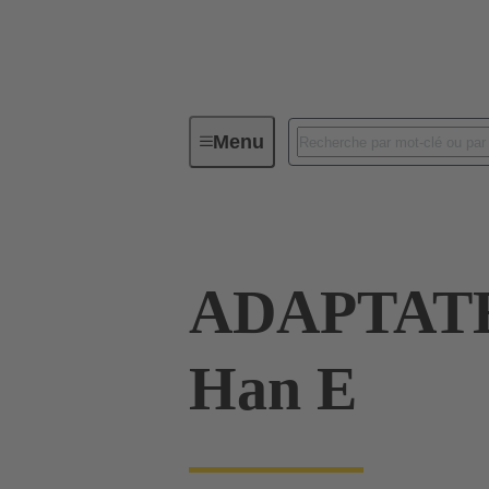
Menu
Connecteurs industriels / Han®
ADAPTATE
Han E