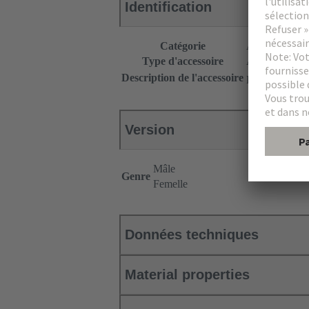
Identification
Catégorie
Accessoires
Type d'accessoire
Adaptateur po
Description de l'accessoire
Dans l'insert 
Version
Mâle
Genre
Femelle
Données techniques
Material properties