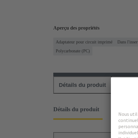
Aperçu des propriétés
Adaptateur pour circuit imprimé
Dans l'inse
Polycarbonate (PC)
Détails du produit
Téléch
Détails du produit