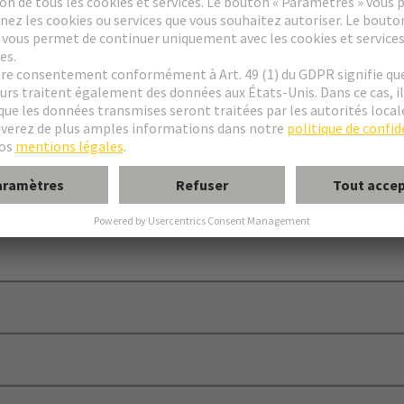
ur circuit imprimé
®
Han E
à sertir