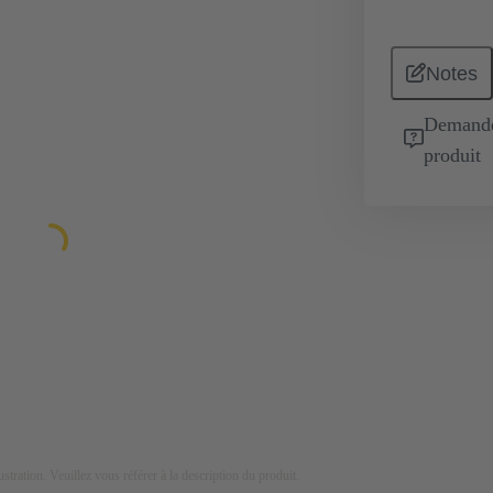
Notes
Demande 
produit
lustration. Veuillez vous référer à la description du produit.