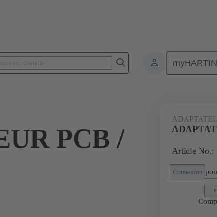
myHARTI
Connecteurs rectangulaires
Produits
Accessoires
Adaptateur
ADAPTATEU
UR PCB /
ADAPTATE
Article No.:
pour
Connexion
Comp