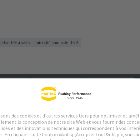
rt Han E® à sertir
Intensité nominale: ‌16 A
argements
Produits assortis
Distributeurs