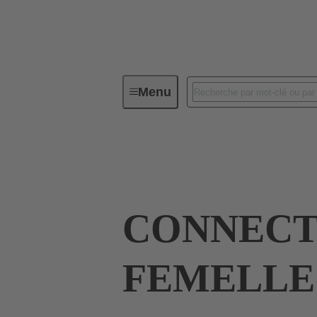
Menu
Connecteurs industriels / Han®
Intensités jusqu'à 16 A
09 33 010 270
CONNEC
FEMELLE 