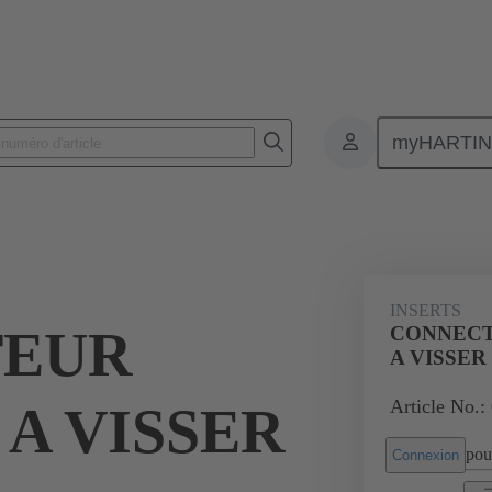
myHARTI
Connecteurs rectangulaires
Produits
Inserts monobloc
Pour ap
1
INSERTS
TEUR
CONNECT
A VISSER
Article No.:
A VISSER
pour
Connexion