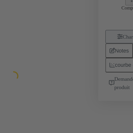
Comp
Char
Notes
courbe 
Demande 
produit