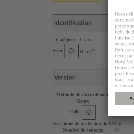
Identification
Catégorie
Inserts
®
Série
Han E
Version
Méthode de raccordement
Raccordem
Genre
Femelle
Taille
10 B
Avec lame de protection du fil
Oui
Nombre de contacts
10