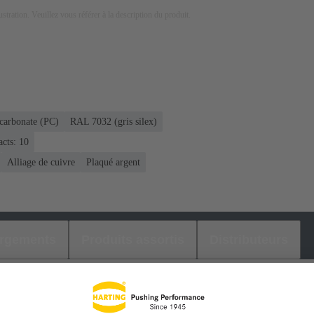
lustration. Veuillez vous référer à la description du produit.
carbonate (PC)
RAL 7032 (gris silex)
acts: 10
Alliage de cuivre
Plaqué argent
argements
Produits assortis
Distributeurs