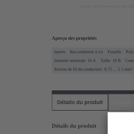
L'image n'est utilisée qu'à des fins d'il
Aperçu des propriétés
Inserts
Raccordement à vis
Femelle
Poly
Intensité nominale: ‌16 A
Taille: 10 B
Cont
Section de fil du conducteur: 0.75 ... 2.5 mm²
Détails du produit
Téléch
Détails du produit