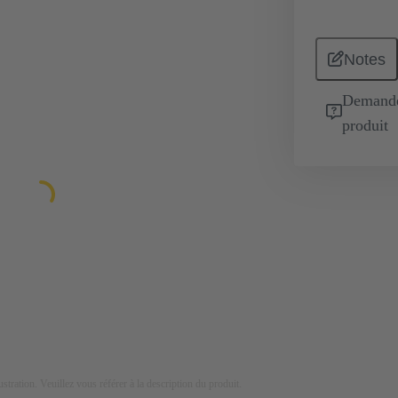
Notes
Demande 
produit
lustration. Veuillez vous référer à la description du produit.