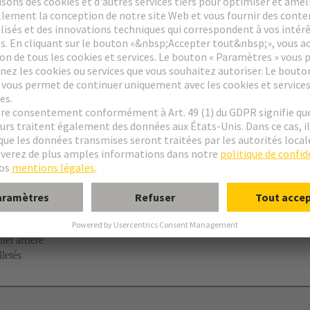
à Sertir
let arrière
letés