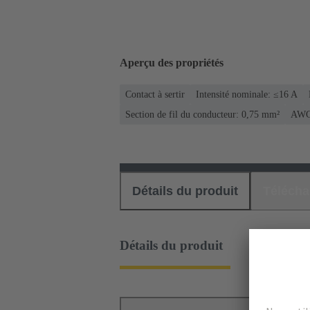
Aperçu des propriétés
Contact à sertir
Intensité nominale: ≤16 A
Section de fil du conducteur: 0,75 mm²
AWG
Détails du produit
Téléch
Détails du produit