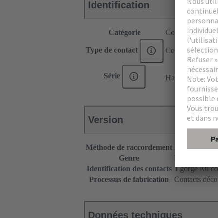
Identification
Catégorie
Contacts
Type de contact
Contact à sertir
®
Série
Han E
Version
Méthode de raccordement
Raccordement 
Genre
Mâle
Identification des contacts
1 gorge Au col
Processus de fabrication
Contacts décol
Données techniques