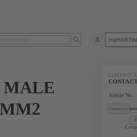
myHARTI
Connecteurs rectangulaires
Produits
Contacts
Électrique
CONTACT À
 MALE
CONTACT
Article No.:
5MM2
pour
Connexion
Comp