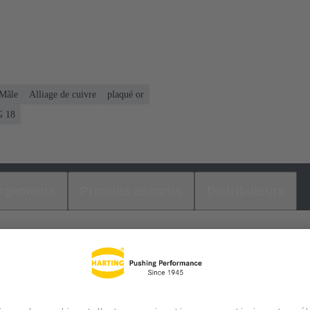
Mâle
Alliage de cuivre
plaqué or
 18
argements
Produits assortis
Distributeurs