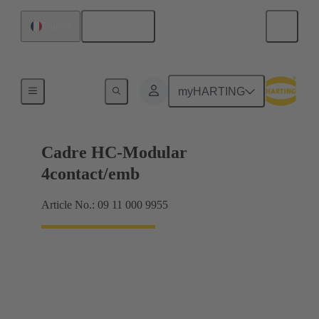
Français
France
Han® HPR unipolaire
myHARTING
Cadre HC-Modular
4contact/emb
Article No.: 09 11 000 9955