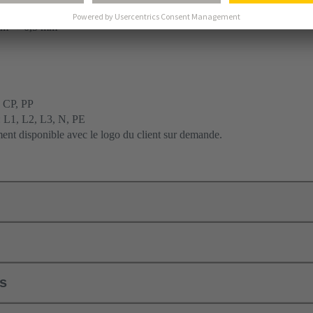
parable
m² + 0,5 mm²
: CP, PP
 L1, L2, L3, N, PE
ent disponible avec le logo du client sur demande.
ls