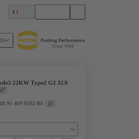
Français
France
NG
0
ode3 22KW Type2 G2 32A
 08 91 409 0102 B0