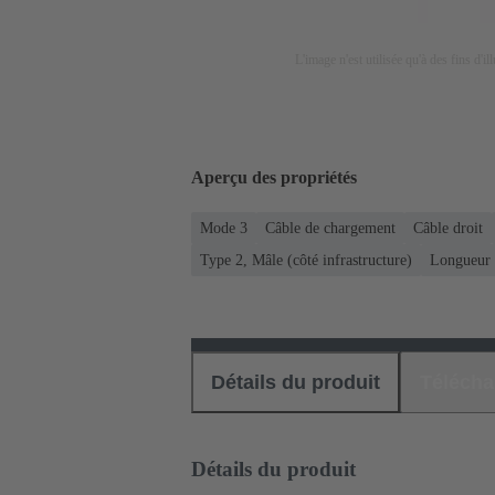
L'image n'est utilisée qu'à des fins d'il
Aperçu des propriétés
Mode 3
Câble de chargement
Câble droit
Type 2, Mâle (côté infrastructure)
Longueur 
Détails du produit
Téléch
Détails du produit