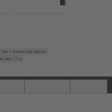
lustration. Veuillez vous référer à la description du produit.
Type 2, Femelle (côté véhicule)
de câble: 7.5 m
argements
Produits assortis
Distributeurs