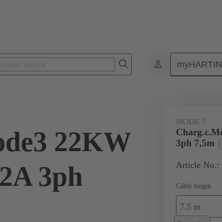
myHARTI
ctromobilité
Produits
Câble de chargement
08 91 409 0102 B
MODE 3
ode3 22KW
Charg.c.M
3ph 7,5m
Article No.:
32A 3ph
Cable length
7.5 m