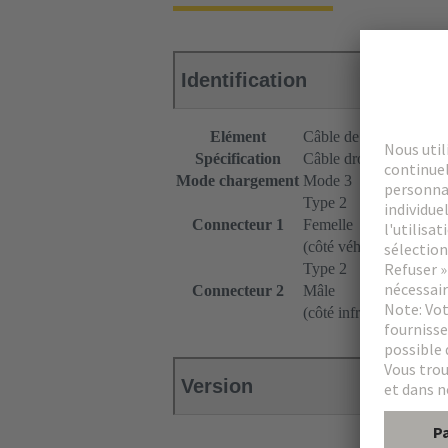
Identification
Elément
Câble de chargement
Spécification
Câble droit
Mode chargement
Mode 3
Type 2
Connecteur 1
Femelle
(côté véhicule)
Type 2
Connecteur 2
Mâle
(côté infrastructure)
Version
Raccor