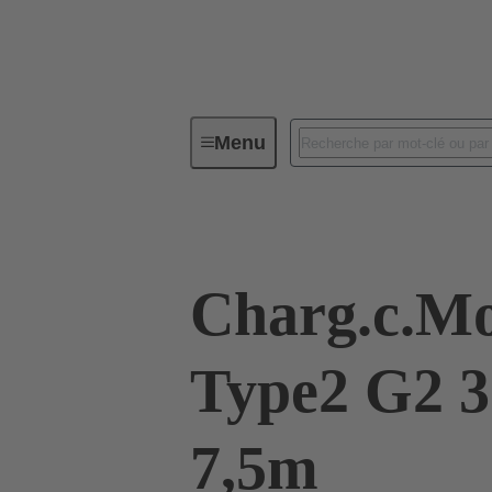
Menu
Équipement de chargement pour l'éle
Charg.c.M
Type2 G2 
7,5m