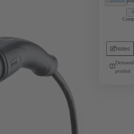
pour
Connexion
Comp
Notes
Demande 
produit