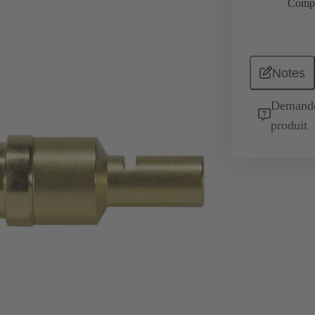
Comp
Notes
Demande 
produit