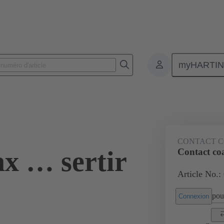
myHARTI
nnecteurs pour circuit imprimé
Connecteurs carte à carte
Produits
CONTACT C
ax … sertir
Contact coa
Article No.:
pour
Connexion