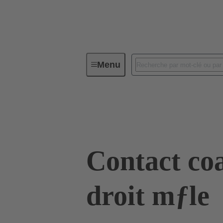
Menu
Connectivité d'Equipements
Co
09 03 000 6167
Contact co
droit mƒle