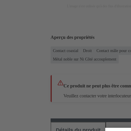
L'image n'est utilisée qu'à des fins d'illustrati
Aperçu des propriétés
Contact coaxial
Droit
Contact mâle pour c
Métal noble sur Ni Côté accouplement
Ce produit ne peut plus être com
Veuillez contacter votre interlocuteu
Détails du produit
Téléch