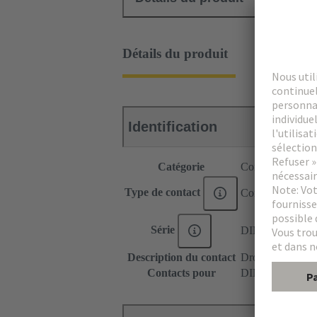
Détails du produit
Identification
Catégorie
Contacts
Type de contact
Contact coaxial
Série
DIN 41612
Description du contact
Droit
Contacts pour
DIN 41612 Typ