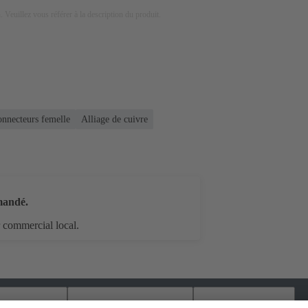
on. Veuillez vous référer à la description du produit.
onnecteurs femelle
Alliage de cuivre
mandé.
r commercial local.
argements
Produits assortis
Distributeurs