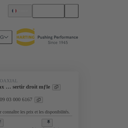
Français
France
NG
Raccordement carte mère à carte fille
OAXIAL
x … sertir droit mƒle
 09 03 000 6167
 connaître les prix et les disponibilités.