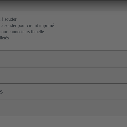
 à souder
à souder pour circuit imprimé
pour connecteurs femelle
letés
ls