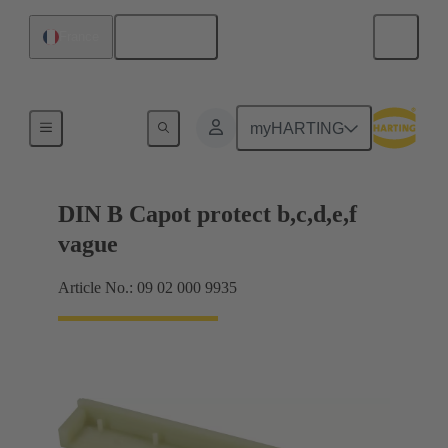
Français
France
Raccordement carte mère à carte fille
myHARTING
DIN B Capot protect b,c,d,e,f
vague
Article No.: 09 02 000 9935