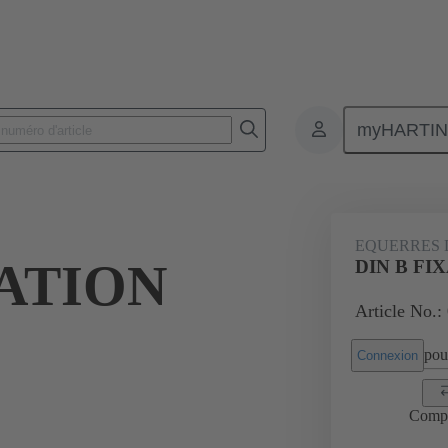
myHARTI
 9920
EQUERRES D
XATION
DIN B FI
Article No.:
pour
Connexion
Comp