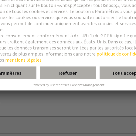
xation C
urs mâle
ple
)