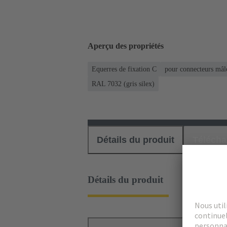
Aperçu des propriétés
Equerres de fixation C
pour connecteurs mâle
RAL 7032 (gris silex)
Détails du produit
Téléch
Détails du produit