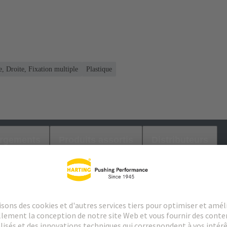
, Droite, Fixation multiple
Plastique
argements
Produits assortis
Distributeurs