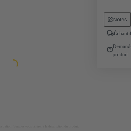
Notes
Échantil
Demande 
produit
lustration. Veuillez vous référer à la description du produit.