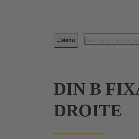
Menu
Série
Produits
09 02 000
DIN B FI
DROITE