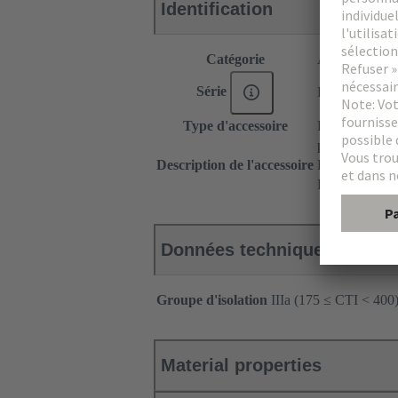
Identification
Catégorie
Accessoires
Série
DIN 41612
Type d'accessoire
Equerres de fi
pour connecte
Description de l'accessoire
Droite
Fixation multi
Données techniques
Groupe d'isolation
IIIa (175 ≤ CTI < 400
Material properties