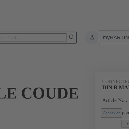
myHARTI
nnecteurs pour circuit imprimé
Connecteurs carte à carte
Produits
CONNECTE
LE COUDE
DIN B MA
Article No.:
pour
Connexion