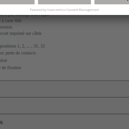
ent par soudage à la vague
à carte fille
tension
ircuit imprimé sur câble
ositions 1, 2, ... , 31, 32
c perte de contacts
éral
 de fixation
ls