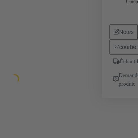
Comp
Notes
courbe 
Échantil
Demande 
produit