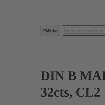
Menu
Connectivité d'Equipements
Co
09 02 132 6931
DIN B MA
32cts, CL2