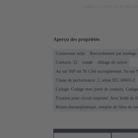
L'image n'est utilisée qu'à des fins d'il
Aperçu des propriétés
Connecteur mâle
Raccordement par soudage 
Contacts: 32
coudé
Alliage de cuivre
Au sur NiP sur Ni Côté accouplement, Sn sur 
Classe de performance: 2, selon IEC 60603-2
Codage: Codage avec perte de contacts, Codage
Fixation pour circuit imprimé: Avec bride de f
Résine thermoplastique, remplie de fibre de ve