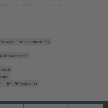
lustration. Veuillez vous référer à la description du produit.
à la vague
Intensité nominale: ‌2 A
Ni Côté raccordement
 latéral
ixation
rre
RAL 7032 (gris silex)