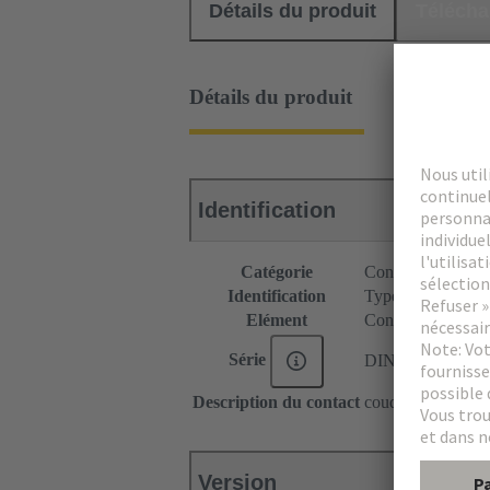
Détails du produit
Téléch
Détails du produit
Identification
Catégorie
Connecteurs
Identification
Type B
Elément
Connecteur mâle
Série
DIN 41612
Description du contact
coudé
Version