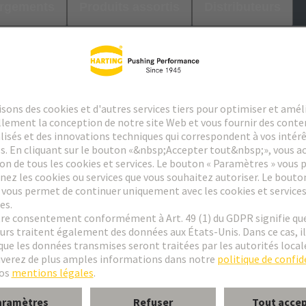
argements
Produits assortis
Distributeurs