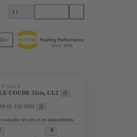
Français
France
NG
Raccordement carte mère à carte fille
UR MÂLE
LE COUDE 32cts, CL2
 09 02 132 6931
 connaître les prix et les disponibilités.