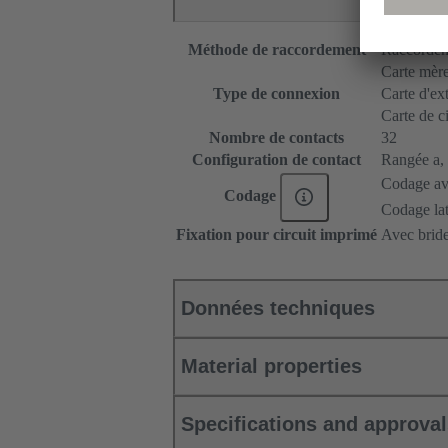
Méthode de raccordement
Raccordem
Carte mère 
Type de connexion
Carte d'ex
Carte de c
Nombre de contacts
32
Configuration de contact
Rangée a, p
Codage ave
Codage
Codage lat
Fixation pour circuit imprimé
Avec bride
Données techniques
Material properties
Specifications and approva