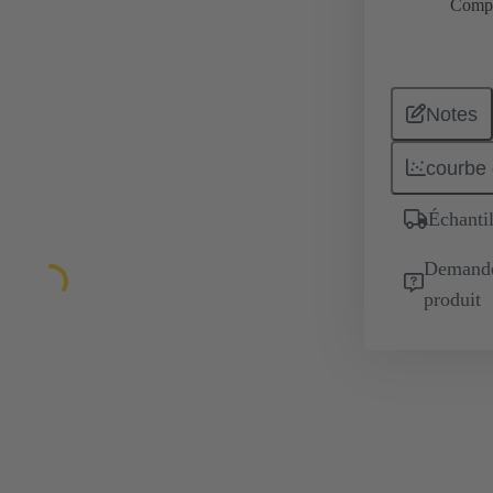
Comp
Notes
courbe 
Échantil
Demande 
produit