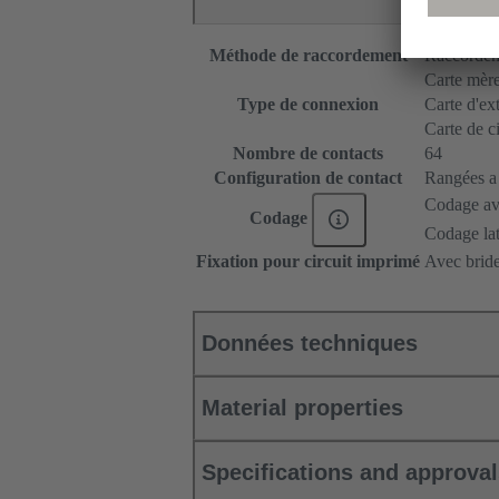
Méthode de raccordement
Raccordem
Carte mère 
Type de connexion
Carte d'ex
Carte de c
Nombre de contacts
64
Configuration de contact
Rangées a e
Codage ave
Codage
Codage lat
Fixation pour circuit imprimé
Avec bride
Données techniques
Material properties
Specifications and approva