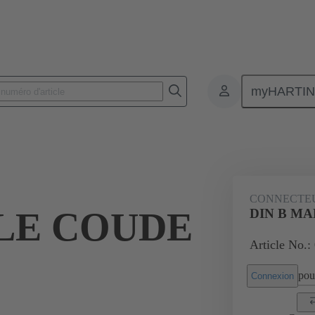
myHARTI
nnecteurs pour circuit imprimé
Connecteurs carte à carte
Produits
CONNECTE
LE COUDE
DIN B MA
Article No.:
pour
Connexion