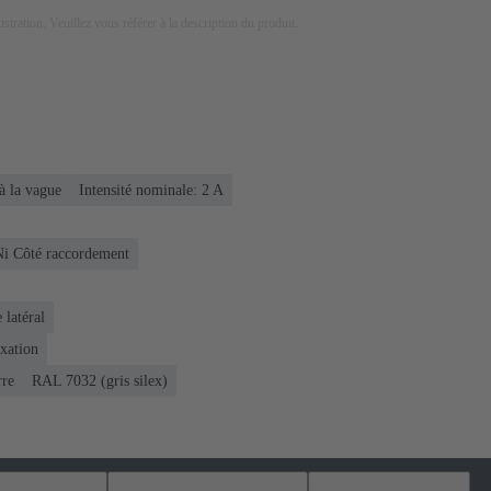
lustration. Veuillez vous référer à la description du produit.
à la vague
Intensité nominale: ‌2 A
Ni Côté raccordement
 latéral
ixation
rre
RAL 7032 (gris silex)