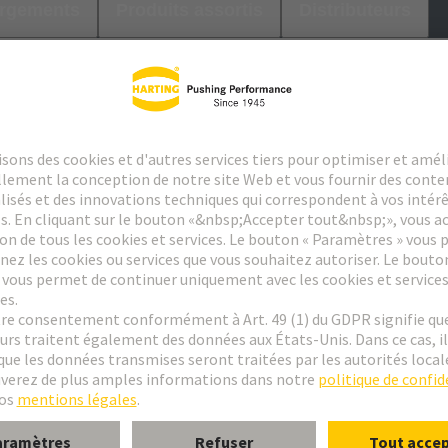
argements
Produits assortis
Distributeurs