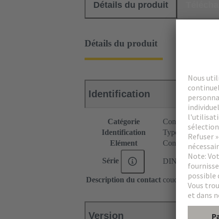
Détails du produit
Téléch
Détails du produit
Identification
Catégorie
Connecteurs
Identification
Type B
Elément
Connecteur mâle
Série
DIN 41612
Description du contact
coudé
Version