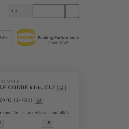
Français
France
NG
Raccordement carte mère à carte fille
UR MÂLE
LE COUDE 64cts, CL2
 09 02 164 6921
 connaître les prix et les disponibilités.