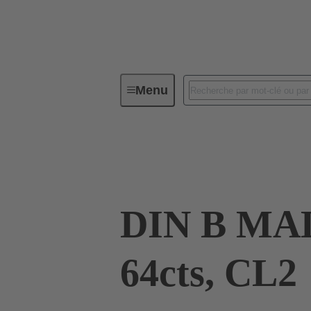
Menu
Connectivité d'Equipements
Co
09 02 164 6921
DIN B MA
64cts, CL2