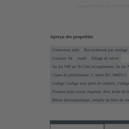
L'image n'est utilisée qu'à des fins d'il
Aperçu des propriétés
Connecteur mâle
Raccordement par soudage 
Contacts: 64
coudé
Alliage de cuivre
Au sur NiP sur Ni Côté accouplement, Sn sur 
Classe de performance: 2, selon IEC 60603-2
Codage: Codage avec perte de contacts, Codage
Fixation pour circuit imprimé: Avec bride de f
Résine thermoplastique, remplie de fibre de ve