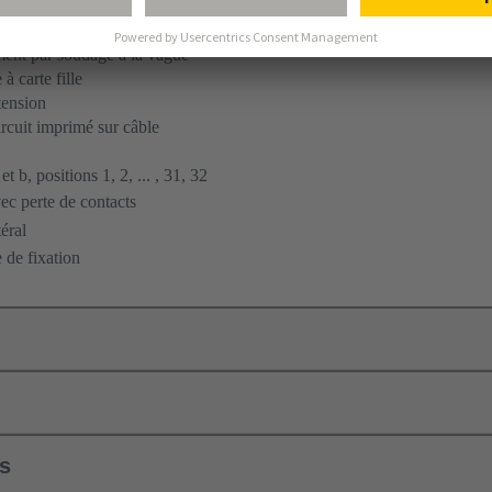
ent par soudage à la vague
à carte fille
tension
ircuit imprimé sur câble
t b, positions 1, 2, ... , 31, 32
c perte de contacts
éral
 de fixation
ls