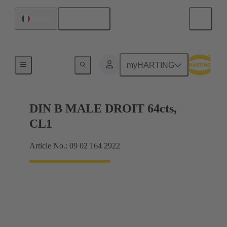
Français
France
Raccordement carte mère à carte fille
myHARTING
DIN B MALE DROIT 64cts,
CL1
Article No.: 09 02 164 2922