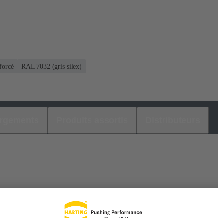
nforcé
RAL 7032 (gris silex)
argements
Produits assortis
Distributeurs