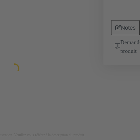
Notes
Demande 
produit
lustration. Veuillez vous référer à la description du produit.