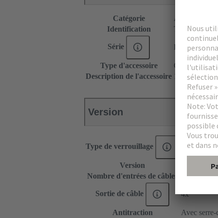
Catégorie
Accessoires
Identification
Type B
Série
DIN 41612
Type d'accessoire
Capot
Description de l'accessoire
15 mm
Version
Type de verrouillage
Leviers ou v
Version
Sortie vertic
Nombre d'entrées de câbles
4
Sortie de câble
4x
Antitraction
Avec serre-