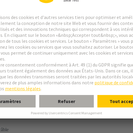
is de verrouillage
ale/latérale
câble