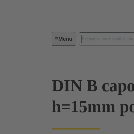
Menu
Connectivité d'Equipements
Co
DIN B capo
h=15mm po