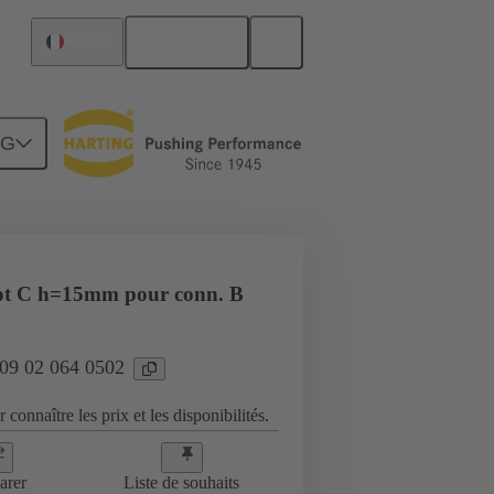
Français
France
NG
duits
09 02 064 0502
ot C h=15mm pour conn. B
 09 02 064 0502
 connaître les prix et les disponibilités.
arer
Liste de souhaits