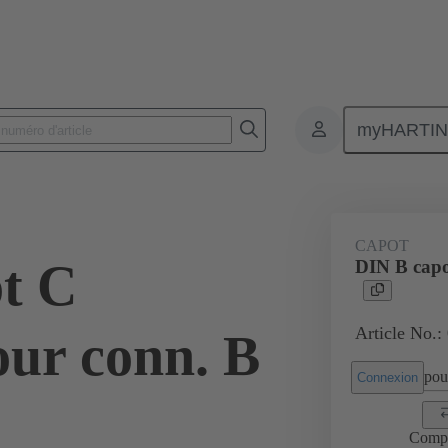
myHARTI
nnecteurs de câble et cordons
Connecteurs de puissance et signal
Pro
CAPOT
t C
DIN B cap
Article No.:
ur conn. B
pour
Connexion
Comp