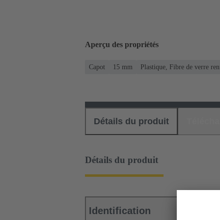
Aperçu des propriétés
Capot
15 mm
Plastique, Fibre de verre re
Détails du produit
Téléch
Détails du produit
Identification