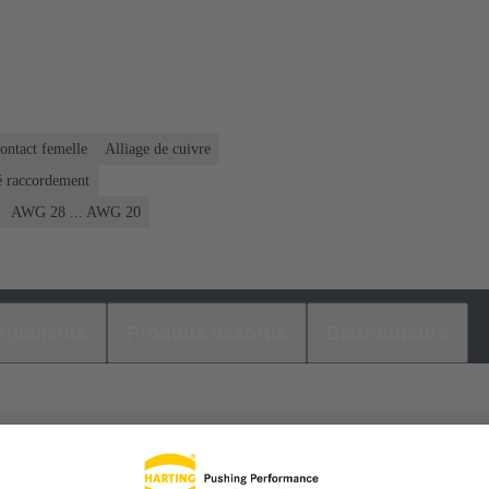
ontact femelle
Alliage de cuivre
é raccordement
AWG 28 ... AWG 20
argements
Produits assortis
Distributeurs