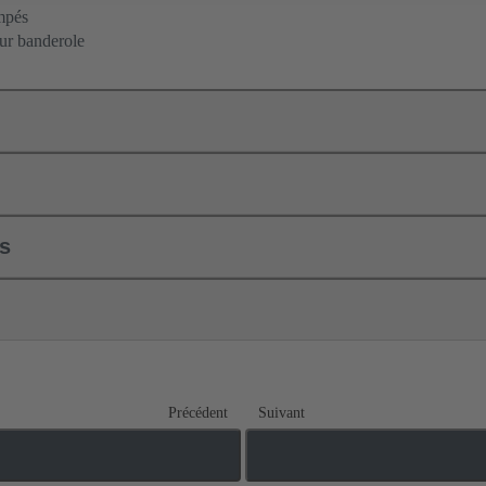
mpés
sur banderole
ls
Précédent
Suivant