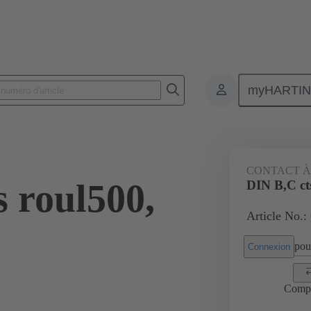
myHARTI
 8434
CONTACT À
 roul500,
DIN B,C ct
Article No.:
pour
Connexion
Comp