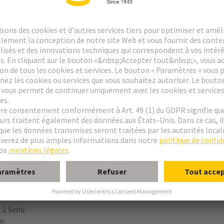
e B
e C
e 2C
e 3C
à Sertir
le