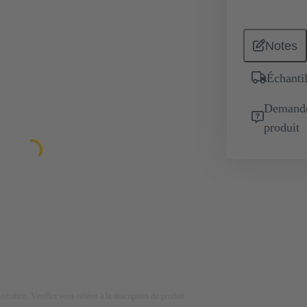
Notes
Échantil
Demande 
produit
lustration. Veuillez vous référer à la description du produit.