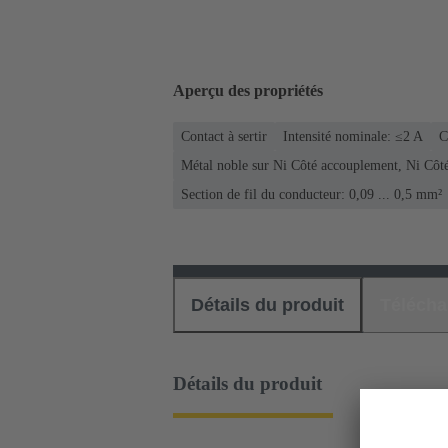
Aperçu des propriétés
Contact à sertir
Intensité nominale: ≤2 A
C
Métal noble sur Ni Côté accouplement, Ni Côt
Section de fil du conducteur: 0,09 ... 0,5 mm²
Détails du produit
Téléch
Détails du produit