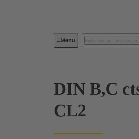
Menu
Série
Produits
09 02 000
DIN B,C cts
CL2