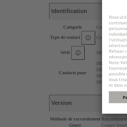
Identification
Catégorie
Contacts
Type de contact
Contact à sertir
Série
DIN 41612
DIN 41612 Typ
DIN 41612 Typ
Contacts pour
DIN 41612 Typ
DIN 41612 Typ
Version
Méthode de raccordement
Raccordement 
Genre
Contact femel