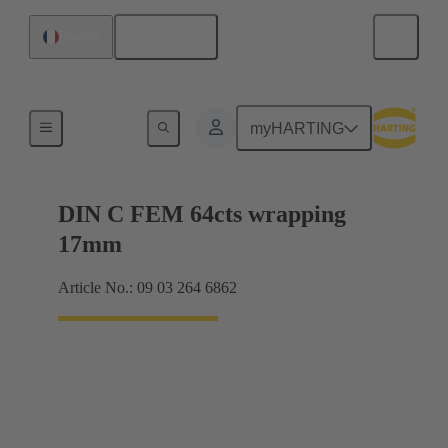
Français
France
Raccordement carte mère à carte fille
myHARTING
DIN C FEM 64cts wrapping
17mm
Article No.: 09 03 264 6862