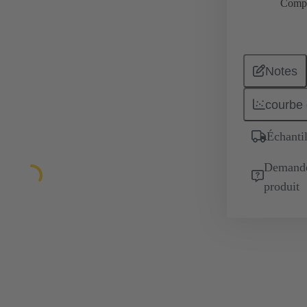
Comp
Notes
courbe 
Échantil
Demande 
produit