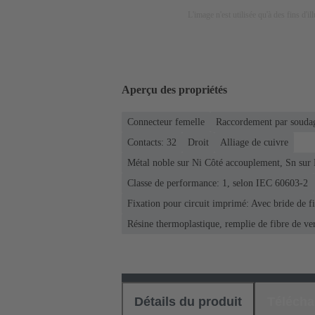
L'image n'est utilisée qu'à des fins d'il
Aperçu des propriétés
Connecteur femelle
Raccordement par soudag
Contacts: 32
Droit
Alliage de cuivre
Métal noble sur Ni Côté accouplement, Sn sur
Classe de performance: 1, selon IEC 60603-2
Fixation pour circuit imprimé: Avec bride de f
Résine thermoplastique, remplie de fibre de ve
Détails du produit
Téléch