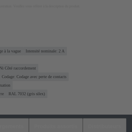
lustration. Veuillez vous référer à la description du produit.
e à la vague
Intensité nominale: ‌2 A
 Ni Côté raccordement
Codage: Codage avec perte de contacts
ixation
rre
RAL 7032 (gris silex)
argements
Produits assortis
Distributeurs