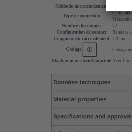
Méthode de raccordement
Raccordem
Carte mère 
Type de connexion
Mezzanin
Nombre de contacts
32
Configuration de contact
Rangées a e
Longueur du raccordement
2.9 mm
Codage
Codage ave
Fixation pour circuit imprimé
Avec bride
Données techniques
Material properties
Specifications and approva