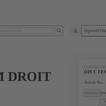
myHARTI
nnecteurs pour circuit imprimé
Connecteurs carte à carte
Produits
CONNECTE
M DROIT
DIN C FEM
Article No.:
pour
Connexion