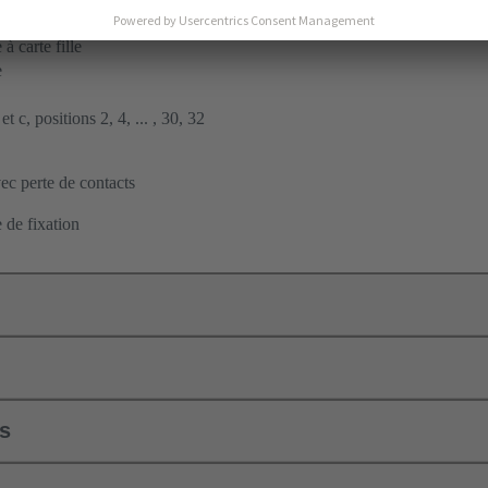
ent par soudage à la vague
à carte fille
e
t c, positions 2, 4, ... , 30, 32
c perte de contacts
 de fixation
ls