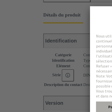
Détails du produit
Identification
Catégorie
Connecteurs
Identification
Type C
Elément
Connecteur femel
Série
DIN 41612
Description du contact
Droit
Version