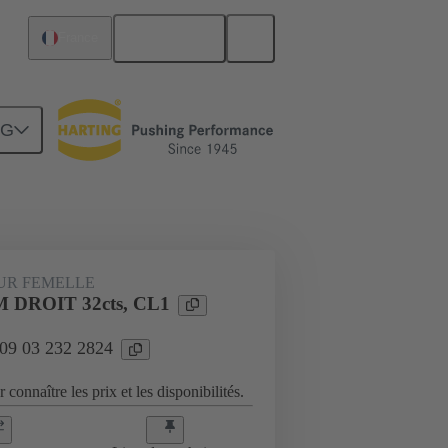
Français
France
NG
Raccordement carte mère à carte fille
UR FEMELLE
 DROIT 32cts, CL1
 09 03 232 2824
 connaître les prix et les disponibilités.