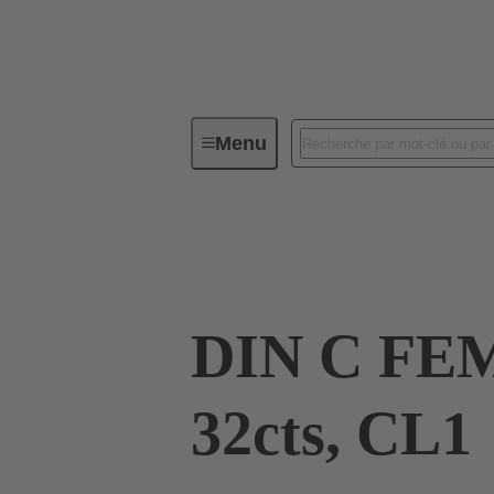
Menu
Connectivité d'Equipements
Co
09 03 232 2824
DIN C FE
32cts, CL1