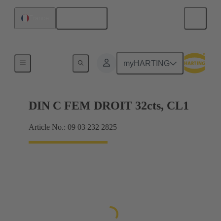
Français
France
Raccordement carte mère à carte fille
myHARTING
DIN C FEM DROIT 32cts, CL1
Article No.: 09 03 232 2825