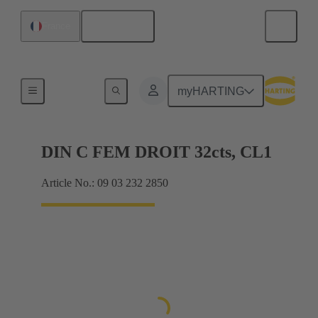
Français
France
Raccordement carte mère à carte fille
myHARTING
DIN C FEM DROIT 32cts, CL1
Article No.: 09 03 232 2850