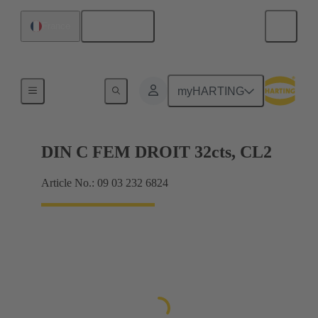
Français
France
Raccordement carte mère à carte fille
myHARTING
DIN C FEM DROIT 32cts, CL2
Article No.: 09 03 232 6824