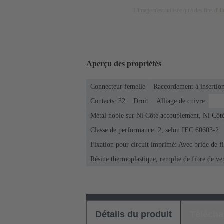
L'image n'est utilisée qu'à des fins d'il
Aperçu des propriétés
Connecteur femelle
Raccordement à insertion
Contacts: 32
Droit
Alliage de cuivre
Métal noble sur Ni Côté accouplement, Ni Côt
Classe de performance: 2, selon IEC 60603-2
Fixation pour circuit imprimé: Avec bride de f
Résine thermoplastique, remplie de fibre de ve
Détails du produit
Téléch