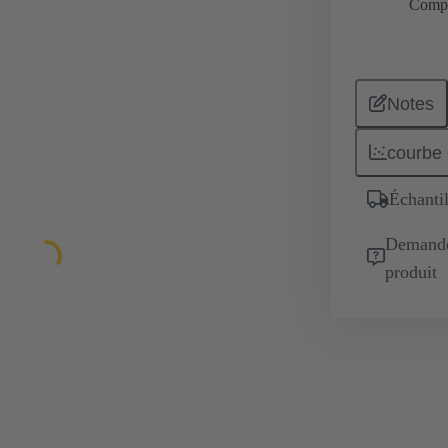
Comp
Notes
courbe 
Échantil
Demande 
produit