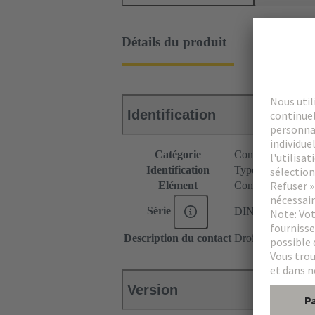
Détails du produit
Identification
Catégorie
Connecteurs
Identification
Type C
Elément
Connecteur femel
Série
DIN 41612
Description du contact
Droit
Version