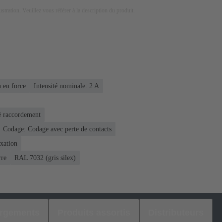
lustration. Veuillez vous référer à la description du produit.
 en force
Intensité nominale: ‌2 A
é raccordement
Codage: Codage avec perte de contacts
ixation
rre
RAL 7032 (gris silex)
argements
Produits assortis
Distributeurs