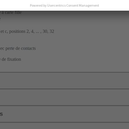
nt à insertion en force
à carte fille
e
t c, positions 2, 4, ... , 30, 32
c perte de contacts
 de fixation
ls