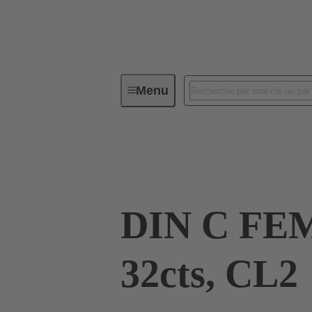
Menu
Connectivité d'Equipements
Co
09 03 232 6850
DIN C FE
32cts, CL2