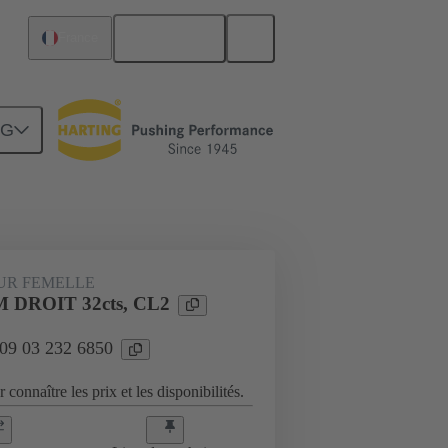
Français
France
NG
Raccordement carte mère à carte fille
UR FEMELLE
 DROIT 32cts, CL2
 09 03 232 6850
 connaître les prix et les disponibilités.