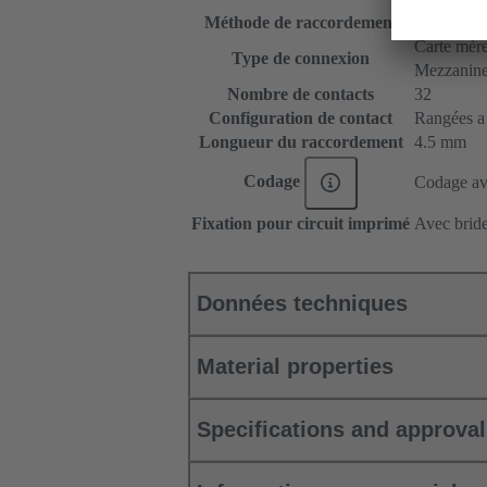
Méthode de raccordement
Raccordeme
Carte mère 
Type de connexion
Mezzanin
Nombre de contacts
32
Configuration de contact
Rangées a e
Longueur du raccordement
4.5 mm
Codage
Codage ave
Fixation pour circuit imprimé
Avec bride
Données techniques
Material properties
Specifications and approva