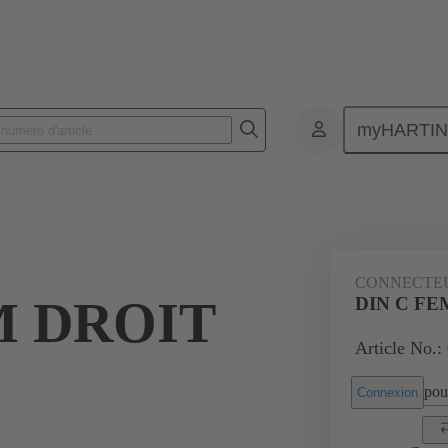
myHARTI
nnecteurs pour circuit imprimé
Connecteurs carte à carte
Produits
CONNECTE
M DROIT
DIN C FEM
Article No.:
pour
Connexion