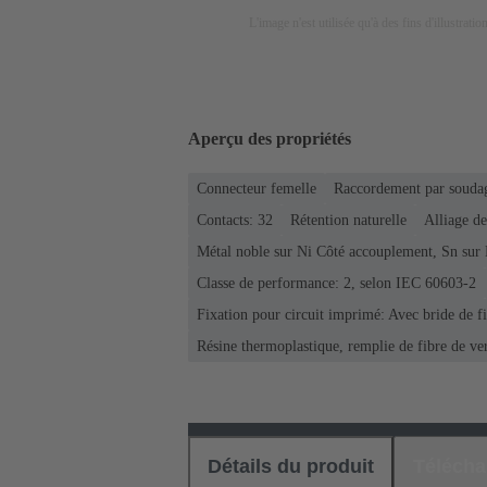
L'image n'est utilisée qu'à des fins d'illustrati
Aperçu des propriétés
Connecteur femelle
Raccordement par soudag
Contacts: 32
Rétention naturelle
Alliage de
Métal noble sur Ni Côté accouplement, Sn sur
Classe de performance: 2, selon IEC 60603-2
Fixation pour circuit imprimé: Avec bride de f
Résine thermoplastique, remplie de fibre de ve
Détails du produit
Téléch