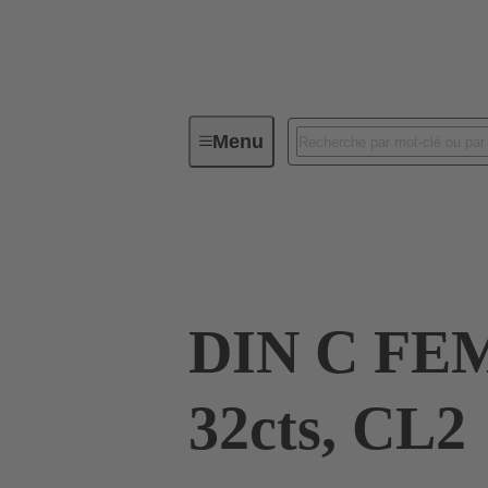
Menu
Connectivité d'Equipements
Co
09 03 232 6855
DIN C FE
32cts, CL2