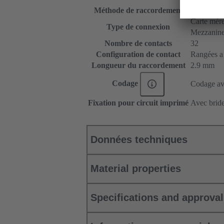
Méthode de raccordement
Raccordem
Carte mère 
Type de connexion
Mezzanin
Nombre de contacts
32
Configuration de contact
Rangées a e
Longueur du raccordement
2.9 mm
Codage
Codage ave
Fixation pour circuit imprimé
Avec bride
Données techniques
Material properties
Specifications and approva