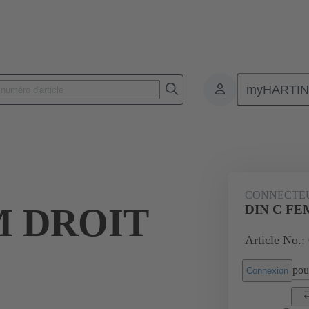
myHARTI
nnecteurs pour circuit imprimé
Connecteurs carte à carte
Produits
CONNECTE
M DROIT
DIN C FEM
Article No.:
pour
Connexion