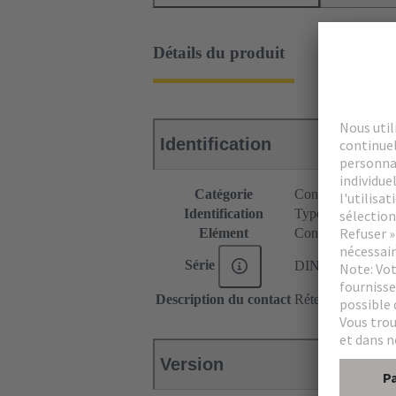
Détails du produit
Identification
Catégorie
Connecteurs
Identification
Type C
Elément
Connecteur femel
Série
DIN 41612
Description du contact
Rétention naturell
Version