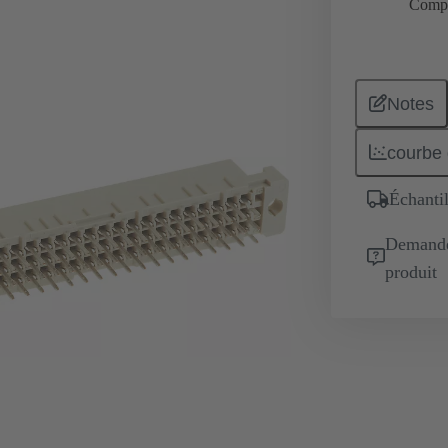
Comp
Notes
courbe 
Échantil
Demande 
produit