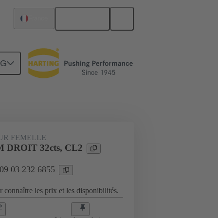
Français
France
NG
Raccordement carte mère à carte fille
UR FEMELLE
 DROIT 32cts, CL2
 09 03 232 6855
 connaître les prix et les disponibilités.