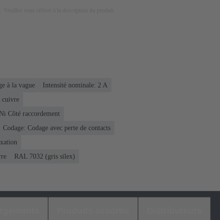
on. Veuillez vous référer à la description du produit.
e à la vague
Intensité nominale: ‌2 A
 cuivre
 Ni Côté raccordement
Codage: Codage avec perte de contacts
ixation
rre
RAL 7032 (gris silex)
argements
Produits assortis
Distributeurs