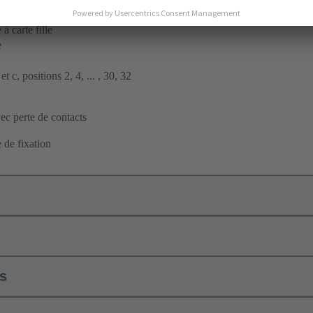
ent par soudage à la vague
à carte fille
e
t c, positions 2, 4, ... , 30, 32
c perte de contacts
 de fixation
ls