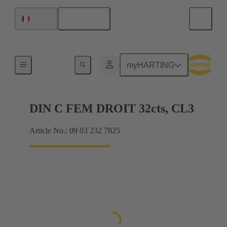
Français
France
Raccordement carte mère à carte fille
myHARTING
DIN C FEM DROIT 32cts, CL3
Article No.: 09 03 232 7825