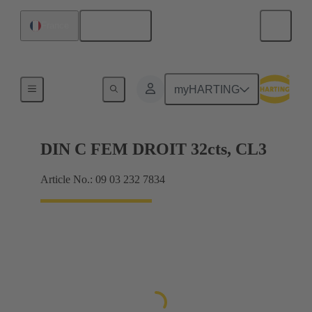
Français
France
Raccordement carte mère à carte fille
myHARTING
DIN C FEM DROIT 32cts, CL3
Article No.: 09 03 232 7834