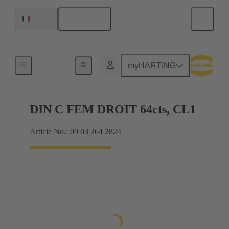
Français
France
Raccordement carte mère à carte fille
myHARTING
DIN C FEM DROIT 64cts, CL1
Article No.: 09 03 264 2824