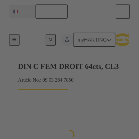
Français
France
Raccordement carte mère à carte fille
myHARTING
DIN C FEM DROIT 64cts, CL3
Article No.: 09 03 264 7850